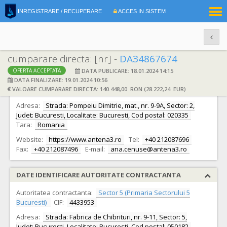
|
INREGISTRARE / RECUPERARE
ACCES IN SISTEM
RO
EN
cumparare directa: [nr] -
DA34867674
DATA PUBLICARE: 18.01.2024 14:15
OFERTA ACCEPTATA
DATE IDENTIFICARE OFERTANT
DATA FINALIZARE: 19.01.2024 10:56
VALOARE CUMPARARE DIRECTA: 140.448,00 RON (28.222,24 EUR)
Ofertant:
S.C. ANTENA 3 S.A.
CIF:
15971591
Adresa:
Strada: Pompeiu Dimitrie, mat., nr. 9-9A, Sector: 2,
Judet: Bucuresti, Localitate: Bucuresti, Cod postal: 020335
Tara:
Romania
Website:
https://www.antena3.ro
Tel:
+40 212087696
Fax:
+40 212087496
E-mail:
ana.cenuse@antena3.ro
DATE IDENTIFICARE AUTORITATE CONTRACTANTA
Autoritatea contractanta:
Sector 5 (Primaria Sectorului 5
Bucuresti)
CIF:
4433953
Adresa:
Strada: Fabrica de Chibrituri, nr. 9-11, Sector: 5,
Judet: Bucuresti, Localitate: Bucuresti, Cod postal: 050182