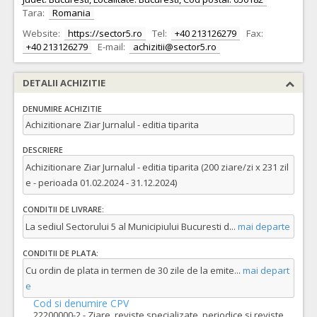
Tara:
Romania
Website:
https://sector5.ro
Tel:
+40 213126279
Fax:
+40 213126279
E-mail:
achizitii@sector5.ro
DETALII ACHIZITIE
DENUMIRE ACHIZITIE
Achizitionare Ziar Jurnalul - editia tiparita
DESCRIERE
Achizitionare Ziar Jurnalul - editia tiparita (200 ziare/zi x 231 zil
e - perioada 01.02.2024 - 31.12.2024)
CONDITII DE LIVRARE:
La sediul Sectorului 5 al Municipiului Bucuresti d
...
mai departe
CONDITII DE PLATA:
Cu ordin de plata in termen de 30 zile de la emite
...
mai depart
e
Cod si denumire CPV
22200000-2 - Ziare, reviste specializate, periodice si reviste