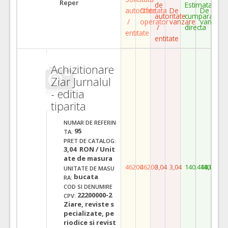
Reper
de
Estimata
autoritate
Ofertata
De
De
autoritate
cumparare
/
operator
vanzare
vanzare
/
directa
entitate
entitate
Achizitionare
Ziar Jurnalul
- editia
tiparita
NUMAR DE REFERIN
95
TA:
PRET DE CATALOG:
3,04 RON / Unit
ate de masura
46200
46200
3,04
3,04
140.448,00
140.448,
UNITATE DE MASU
bucata
RA:
COD SI DENUMIRE
22200000-2
CPV:
Ziare, reviste s
pecializate, pe
riodice si revist