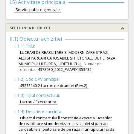
I.5)
Activitate principala
Servicii publice generale
SECTIUNEA II: OBIECT
II.1) Obiectul achizitiei
II.1.1) Titlu:
LUCRARI DE REABILITARE SI MODERNIZARE STRAZI,
ALEI SI PARCARI CAROSABILE SI PIETONALE DE PE RAZA
MUNICIPIULUI TURDA, JUDETUL CLUJ
Numar de
referinta:
4378930_2022_PAAPD1353432
II.1.2) Cod CPV principal:
45233140-2 Lucrari de drumuri (Rev.2)
II.1.3) Tipul contractului:
Lucrari / Executarea
II.1.4) Descriere succinta:
Obiectul contractului îl constituie executia lucrarilor
de reabilitare si modernizare strazi,alei si parcari
carosabile si pietonale de pe raza municipiului Turda,