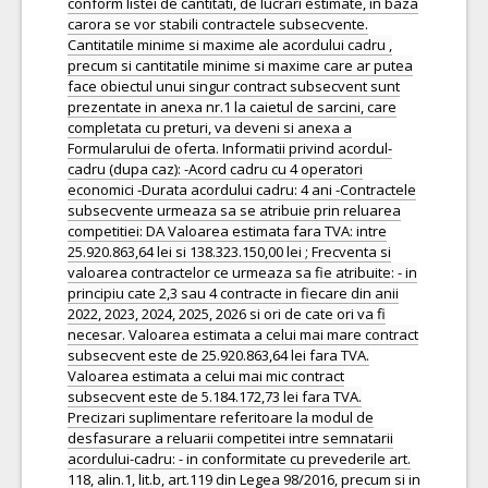
conform listei de cantitati, de lucrari estimate, in baza
carora se vor stabili contractele subsecvente.
Cantitatile minime si maxime ale acordului cadru ,
precum si cantitatile minime si maxime care ar putea
face obiectul unui singur contract subsecvent sunt
prezentate in anexa nr.1 la caietul de sarcini, care
completata cu preturi, va deveni si anexa a
Formularului de oferta. Informatii privind acordul-
cadru (dupa caz): -Acord cadru cu 4 operatori
economici -Durata acordului cadru: 4 ani -Contractele
subsecvente urmeaza sa se atribuie prin reluarea
competitiei: DA Valoarea estimata fara TVA: intre
25.920.863,64 lei si 138.323.150,00 lei ; Frecventa si
valoarea contractelor ce urmeaza sa fie atribuite: - in
principiu cate 2,3 sau 4 contracte in fiecare din anii
2022, 2023, 2024, 2025, 2026 si ori de cate ori va fi
necesar. Valoarea estimata a celui mai mare contract
subsecvent este de 25.920.863,64 lei fara TVA.
Valoarea estimata a celui mai mic contract
subsecvent este de 5.184.172,73 lei fara TVA.
Precizari suplimentare referitoare la modul de
desfasurare a reluarii competitei intre semnatarii
acordului-cadru: - in conformitate cu prevederile art.
118, alin.1, lit.b, art.119 din Legea 98/2016, precum si in