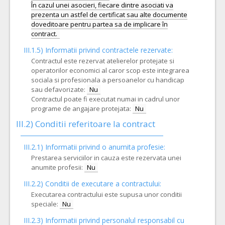
În cazul unei asocieri, fiecare dintre asociati va
prezenta un astfel de certificat sau alte documente
doveditoare pentru partea sa de implicare în
III.1.5)
Informatii privind contractele rezervate:
Contractul este rezervat atelierelor protejate si
operatorilor economici al caror scop este integrarea
sociala si profesionala a persoanelor cu handicap
sau defavorizate:
Nu
Contractul poate fi executat numai in cadrul unor
programe de angajare protejata:
Nu
III.2)
Conditii referitoare la contract
III.2.1) Informatii privind o anumita profesie:
Prestarea serviciilor in cauza este rezervata unei
anumite profesii:
Nu
III.2.2)
Conditii de executare a contractului:
Executarea contractului este supusa unor conditii
speciale:
Nu
III.2.3)
Informatii privind personalul responsabil cu