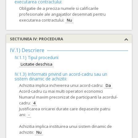
executarea contractului:
Obligatie de a preciza numele si calificarile
profesionale ale angajatilor desemnati pentru
executarea contractului:
Nu
SECTIUNEA IV: PROCEDURA
IV.1) Descriere
IV.1.1) Tipul procedurii:
Licitatie deschisa
IV.1.3) Informatii privind un acord-cadru sau un
sistem dinamic de achizitii:
Achizitia implica incheierea unui acord-cadru:
Da
Acord-cadru cu mai multi operatori economici
Numarul maxim preconizat de participanti la acordul-
cadru:
4
Justificarea oricarei durate care depaseste patru
ani:
-
Achizitia implica instituirea unui sistem dinamic de
achizitii:
Nu