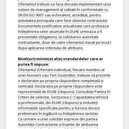
Ofertantul trebuie sa faca dovada implementarii unui
sistem de management al calitatii în conformitate cu
SR EN ISO 9001 sau echivalent, acreditat, pentru
activitatea principala care face obiectul contractului
Documentele justificative actualizate care probeaza
îndeplinirea celor asumate în DUAE urmeaza a fi
prezentate obligatoriu, la solicitarea autoritatii
contractante, doar de catre ofertantul clasat pe locul I
dupa aplicarea criteriului de atribuire.
Nivel(uri) minim(e) al(e) standardelor care ar
Ofertantul (Ofertant individual, fiecare membru al
unei Asocierii sau Terț Susținător, trebuie să prezinte
o declarație pe propria răspundere completată și
semnată. Declarația pe proprie răspundere este
reprezentată de DUAE (răspuns). Consultați Partea IV:
Criterii de selecție, Secțiunea C: Capacitatea tehnică
și profesională, din DUAE (răspuns) și includeți
informațiile specificate pentru a furniza dovezi
preliminare în legătură cu îndeplinirea cerinței.
Ca urmare a unei solicitări exprese din partea
Autorității Contractante și înainte de atribuirea