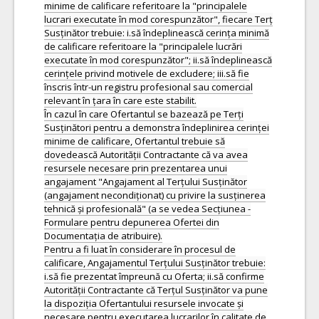
minime de calificare referitoare la "principalele
lucrari executate în mod corespunzător", fiecare Terț
Susținător trebuie: i.să îndeplinească cerința minimă
de calificare referitoare la "principalele lucrări
executate în mod corespunzător"; ii.să îndeplinească
cerințele privind motivele de excludere; iii.să fie
înscris într-un registru profesional sau comercial
relevant în țara în care este stabilit.
În cazul în care Ofertantul se bazează pe Terți
Susținători pentru a demonstra îndeplinirea cerinței
minime de calificare, Ofertantul trebuie să
dovedească Autorității Contractante că va avea
resursele necesare prin prezentarea unui
angajament "Angajament al Terțului Susținător
(angajament necondiționat) cu privire la susținerea
tehnică și profesională" (a se vedea Secțiunea -
Formulare pentru depunerea Ofertei din
Documentația de atribuire).
Pentru a fi luat în considerare în procesul de
calificare, Angajamentul Terțului Susținător trebuie:
i.să fie prezentat împreună cu Oferta; ii.să confirme
Autorității Contractante că Terțul Susținător va pune
la dispoziția Ofertantului resursele invocate și
necesare pentru executarea lucrarilor în calitate de