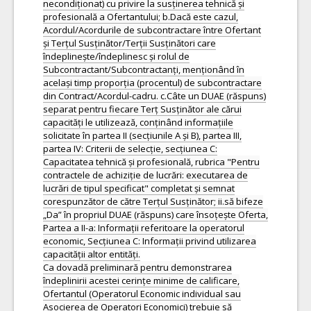
necondiționat) cu privire la susținerea tehnică și
profesională a Ofertantului; b.Dacă este cazul,
Acordul/Acordurile de subcontractare între Ofertant
și Terțul Susținător/Terții Susținători care
îndeplinește/îndeplinesc și rolul de
Subcontractant/Subcontractanți, menționând în
același timp proporția (procentul) de subcontractare
din Contract/Acordul-cadru. c.Câte un DUAE (răspuns)
separat pentru fiecare Terț Susținător ale cărui
capacități le utilizează, conținând informațiile
solicitate în partea II (secțiunile A și B), partea III,
partea IV: Criterii de selecție, secțiunea C:
Capacitatea tehnică și profesională, rubrica "Pentru
contractele de achiziție de lucrări: executarea de
lucrări de tipul specificat" completat și semnat
corespunzător de către Terțul Susținător; ii.să bifeze
„Da” în propriul DUAE (răspuns) care însoțește Oferta,
Partea a II-a: Informații referitoare la operatorul
economic, Secțiunea C: Informații privind utilizarea
capacității altor entități.
Ca dovadă preliminară pentru demonstrarea
îndeplinirii acestei cerințe minime de calificare,
Ofertantul (Operatorul Economic individual sau
Asocierea de Operatori Economici) trebuie să