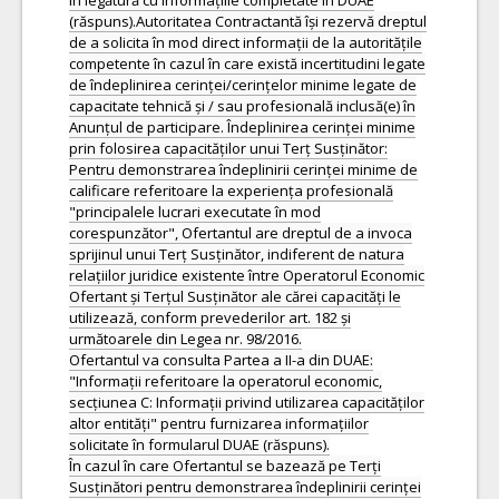
în legătură cu informațiile completate în DUAE
(răspuns).Autoritatea Contractantă își rezervă dreptul
de a solicita în mod direct informații de la autoritățile
competente în cazul în care există incertitudini legate
de îndeplinirea cerinței/cerințelor minime legate de
capacitate tehnică și / sau profesională inclusă(e) în
Anunțul de participare. Îndeplinirea cerinței minime
prin folosirea capacităților unui Terț Susținător:
Pentru demonstrarea îndeplinirii cerinței minime de
calificare referitoare la experiența profesională
"principalele lucrari executate în mod
corespunzător", Ofertantul are dreptul de a invoca
sprijinul unui Terț Susținător, indiferent de natura
relațiilor juridice existente între Operatorul Economic
Ofertant și Terțul Susținător ale cărei capacități le
utilizează, conform prevederilor art. 182 și
următoarele din Legea nr. 98/2016.
Ofertantul va consulta Partea a II-a din DUAE:
"Informații referitoare la operatorul economic,
secțiunea C: Informații privind utilizarea capacităților
altor entități" pentru furnizarea informațiilor
solicitate în formularul DUAE (răspuns).
În cazul în care Ofertantul se bazează pe Terți
Susținători pentru demonstrarea îndeplinirii cerinței