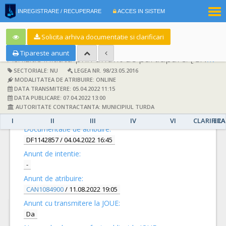
|
INREGISTRARE / RECUPERARE
ACCES IN SISTEM
RO
EN
Solicita arhiva documentatie si clarificari
Tipareste anunt
Achizitie initiata prin anunt de participare:
[CN1041202] -
SECTORIALE: NU
LEGEA NR. 98/23.05.2016
MODALITATEA DE ATRIBUIRE: ONLINE
DATA TRANSMITERE: 05.04.2022 11:15
DATA PUBLICARE: 07.04.2022 13:00
AUTORITATE CONTRACTANTA: MUNICIPIUL TURDA
DETALII
I
II
III
IV
VI
CLARIFICA
ERA
Documentatie de atribuire:
DF1142857
/ 04.04.2022 16:45
Anunt de intentie:
-
Anunt de atribuire:
CAN1084900
/ 11.08.2022 19:05
Anunt cu transmitere la JOUE:
Da