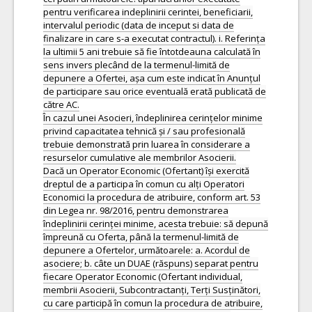
pentru verificarea indeplinirii cerintei, beneficiarii,
intervalul periodic (data de inceput si data de
finalizare in care s-a executat contractul). i. Referința
la ultimii 5 ani trebuie să fie întotdeauna calculată în
sens invers plecând de la termenul-limită de
depunere a Ofertei, așa cum este indicat în Anunțul
de participare sau orice eventuală erată publicată de
către AC.
În cazul unei Asocieri, îndeplinirea cerințelor minime
privind capacitatea tehnică și / sau profesională
trebuie demonstrată prin luarea în considerare a
resurselor cumulative ale membrilor Asocierii.
Dacă un Operator Economic (Ofertant) își exercită
dreptul de a participa în comun cu alți Operatori
Economici la procedura de atribuire, conform art. 53
din Legea nr. 98/2016, pentru demonstrarea
îndeplinirii cerinței minime, acesta trebuie: să depună
împreună cu Oferta, până la termenul-limită de
depunere a Ofertelor, următoarele: a. Acordul de
asociere; b. câte un DUAE (răspuns) separat pentru
fiecare Operator Economic (Ofertant individual,
membrii Asocierii, Subcontractanți, Terți Susținători,
cu care participă în comun la procedura de atribuire,