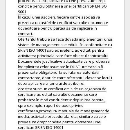
procedurala, etc., similare cu cele prevazute drept
conditie pentru obtinerea unei certificari SR EN ISO
9001
În cazul unei asocieri, fiecare dintre asociati va
prezenta un astfel de certificat sau alte documente
doveditoare pentru partea sa de implicare în
contract.
Ofertantul trebuie sa faca dovada implementarii unui
sistem de management al mediului în conformitate cu
SR EN ISO 14001 sau echivalent, acreditat, pentru
activitatea principala care face obiectul contractului
Documentele justificative actualizate care probeaza
îndeplinirea celor asumate în DUAE urmeaza a fi
prezentate obligatoriu, la solicitarea autoritatii
contractante, doar de catre ofertantul clasat pe locul I
dupa aplicarea criteriului de atribuire.
Acestea sunt: un certificat emis de un organism de
certificare acreditat sau alte documente care
probeaza în mod concludent indeplinirea cerintei,
spre exemplu: raport de audit privind
certificarea,proceduri/ manuale de management de
mediu, activitate procedurala, etc., similare cu cele
prevazute drept conditie pentru obtinerea unei
certificari SR EN ISO 14001