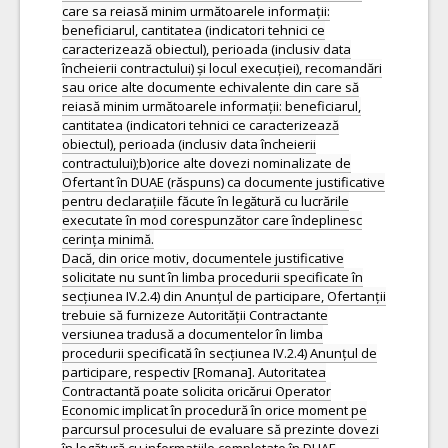
care sa reiasă minim următoarele informații:
beneficiarul, cantitatea (indicatori tehnici ce
caracterizează obiectul), perioada (inclusiv data
încheierii contractului) și locul execuției), recomandări
sau orice alte documente echivalente din care să
reiasă minim următoarele informații: beneficiarul,
cantitatea (indicatori tehnici ce caracterizează
obiectul), perioada (inclusiv data încheierii
contractului);b)orice alte dovezi nominalizate de
Ofertant în DUAE (răspuns) ca documente justificative
pentru declarațiile făcute în legătură cu lucrările
executate în mod corespunzător care îndeplinesc
cerința minimă.
Dacă, din orice motiv, documentele justificative
solicitate nu sunt în limba procedurii specificate în
secțiunea IV.2.4) din Anunțul de participare, Ofertanții
trebuie să furnizeze Autorității Contractante
versiunea tradusă a documentelor în limba
procedurii specificată în secțiunea IV.2.4) Anunțul de
participare, respectiv [Romana]. Autoritatea
Contractantă poate solicita oricărui Operator
Economic implicat în procedură în orice moment pe
parcursul procesului de evaluare să prezinte dovezi