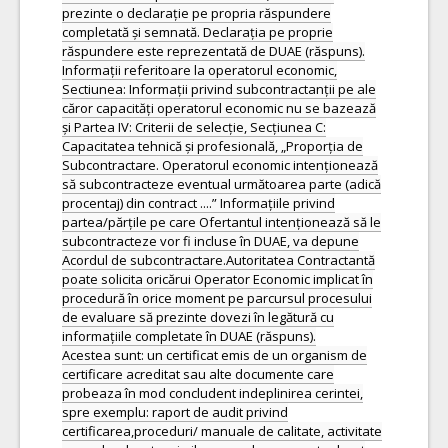
prezinte o declarație pe propria răspundere
completată și semnată. Declarația pe proprie
răspundere este reprezentată de DUAE (răspuns).
Informații referitoare la operatorul economic,
Sectiunea: Informații privind subcontractanții pe ale
căror capacități operatorul economic nu se bazează
și Partea IV: Criterii de selecție, Secțiunea C:
Capacitatea tehnică și profesională, „Proporția de
Subcontractare. Operatorul economic intenționează
să subcontracteze eventual următoarea parte (adică
procentaj) din contract ....” Informațiile privind
partea/părțile pe care Ofertantul intenționează să le
subcontracteze vor fi incluse în DUAE, va depune
Acordul de subcontractare.Autoritatea Contractantă
poate solicita oricărui Operator Economic implicat în
procedură în orice moment pe parcursul procesului
de evaluare să prezinte dovezi în legătură cu
informațiile completate în DUAE (răspuns).
Acestea sunt: un certificat emis de un organism de
certificare acreditat sau alte documente care
probeaza în mod concludent indeplinirea cerintei,
spre exemplu: raport de audit privind
certificarea,proceduri/ manuale de calitate, activitate