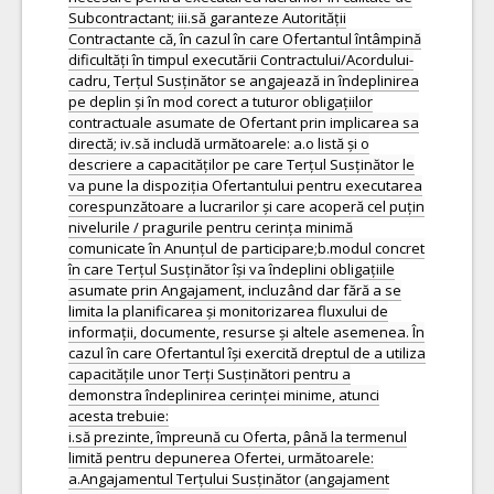
Subcontractant; iii.să garanteze Autorității
Contractante că, în cazul în care Ofertantul întâmpină
dificultăți în timpul executării Contractului/Acordului-
cadru, Terțul Susținător se angajează in îndeplinirea
pe deplin și în mod corect a tuturor obligațiilor
contractuale asumate de Ofertant prin implicarea sa
directă; iv.să includă următoarele: a.o listă și o
descriere a capacităților pe care Terțul Susținător le
va pune la dispoziția Ofertantului pentru executarea
corespunzătoare a lucrarilor și care acoperă cel puțin
nivelurile / pragurile pentru cerința minimă
comunicate în Anunțul de participare;b.modul concret
în care Terțul Susținător își va îndeplini obligațiile
asumate prin Angajament, incluzând dar fără a se
limita la planificarea și monitorizarea fluxului de
informații, documente, resurse și altele asemenea. În
cazul în care Ofertantul își exercită dreptul de a utiliza
capacitățile unor Terți Susținători pentru a
demonstra îndeplinirea cerinței minime, atunci
acesta trebuie:
i.să prezinte, împreună cu Oferta, până la termenul
limită pentru depunerea Ofertei, următoarele:
a.Angajamentul Terțului Susținător (angajament