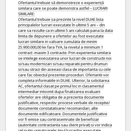
Ofertantul trebuie să demonstreze o experiență
similara care se poate demonstra astfel – LUCRARI
SIMILARE:
Ofertantul trebuie sa prezinte la nivel DUAE lista
principalelor lucrari executate în ultimii 5 ani – din
care sa rezulte ca in ultimii 5 ani calculati pana la data
limita de depunere a ofertelor au fost executate
lucrari similare in valoare cumulata de minim
25.900.000,00 lei fara TVA, la nivelul a minimum 1
contract -maxim 3 contracte. Prin experienta similara
se intelege executarea unor lucrari de constructii noi
si/sau modernizari si/sau reparatii pentru drumuri
si/sau strazi din aceeasi clasa de importanta cu cele
care fac obiectul prezentei proceduri. Ofertantii vor
completa informatiile in DUAE. Ulterior, la solicitarea
AC, ofertantul clasat pe primul loc in clasamentul
intermediar intocmit dupa finalizarea evaluarii
ofertelor are obligatia de a prezenta documente
justificative, respectiv: procese verbale de receptie/
documente constatatoare/ recomandari, alte
documente edificatoare. Documentele justificative
vor fi emise sau contrasemnate de beneficiar
(autoritate contractanta sau client privat) si vor indica
cel putin urmatoarele: tipul lucrarilor executate