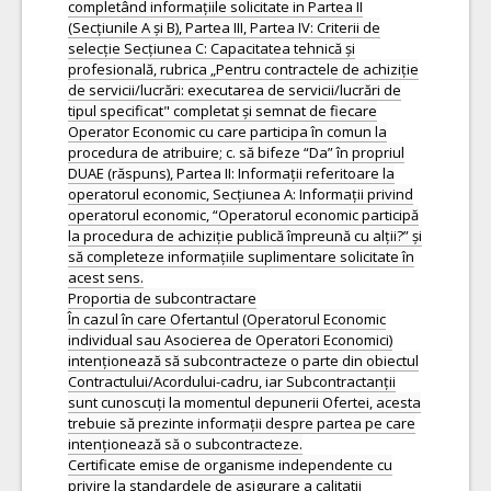
completând informațiile solicitate in Partea II
(Secțiunile A și B), Partea III, Partea IV: Criterii de
selecție Secțiunea C: Capacitatea tehnică și
profesională, rubrica „Pentru contractele de achiziție
de servicii/lucrări: executarea de servicii/lucrări de
tipul specificat" completat și semnat de fiecare
Operator Economic cu care participa în comun la
procedura de atribuire; c. să bifeze “Da” în propriul
DUAE (răspuns), Partea II: Informații referitoare la
operatorul economic, Secțiunea A: Informații privind
operatorul economic, “Operatorul economic participă
la procedura de achiziție publică împreună cu alții?” și
să completeze informațiile suplimentare solicitate în
acest sens.
Proportia de subcontractare
În cazul în care Ofertantul (Operatorul Economic
individual sau Asocierea de Operatori Economici)
intenționează să subcontracteze o parte din obiectul
Contractului/Acordului-cadru, iar Subcontractanții
sunt cunoscuți la momentul depunerii Ofertei, acesta
trebuie să prezinte informații despre partea pe care
intenționează să o subcontracteze.
Certificate emise de organisme independente cu
privire la standardele de asigurare a calitatii