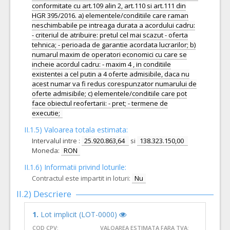
conformitate cu art.109 alin 2, art.110 si art.111 din
HGR 395/2016. a) elementele/conditiile care raman
neschimbabile pe intreaga durata a acordului cadru:
- criteriul de atribuire: pretul cel mai scazut - oferta
tehnica; - perioada de garantie acordata lucrarilor; b)
numarul maxim de operatori economici cu care se
incheie acordul cadru: - maxim 4 , in conditiile
existentei a cel putin a 4 oferte admisibile, daca nu
acest numar va fi redus corespunzator numarului de
oferte admisibile; c) elementele/conditiile care pot
face obiectul reofertarii: - pret; - termene de
executie;
II.1.5) Valoarea totala estimata:
Intervalul intre :
25.920.863,64
si
138.323.150,00
Moneda:
RON
II.1.6) Informatii privind loturile:
Contractul este impartit in loturi:
Nu
II.2) Descriere
1.
Lot implicit (LOT-0000)
COD CPV:
VALOAREA ESTIMATA FARA TVA: