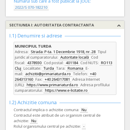
Numarul sub care a fost publicat la JOUE:
2022/S 070-182210
SECTIUNEA I: AUTORITATEA CONTRACTANTA
I.1) Denumire si adrese
MUNICIPIUL TURDA
Adresa:
Strada: P-ta. 1 Decembrie 1918, nr. 28
Tipul
juridic al cumparatorului:
Autoritate locală
Cod
fiscal:
4378930
Cod postal:
401184
Cod NUTS:
RO113
Cluj
Localitate:
Turda
Tara:
Romania
E-
mail:
achizitii@primariaturda.ro
Telefon:
+40
264313160
Fax:
+40 264317081
Adresa Internet
(URL):
https://www.primariaturda.ro
Adresa profilului
cumparatorului:
https://www.e-licitatie.ro
I.2) Achizitie comuna
Contractul implica o achizitie comuna:
Nu
Contractul este atribuit de un organism central de
achizitie:
Nu
Rolul organismului central pe achizitie:
-