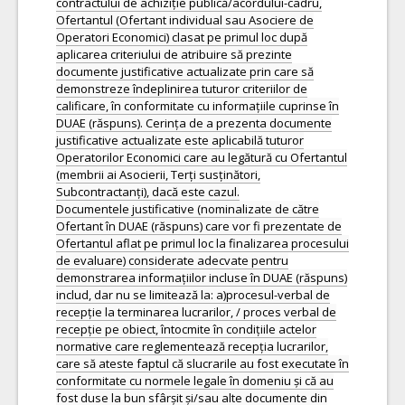
contractului de achiziție publică/acordului-cadru,
Ofertantul (Ofertant individual sau Asociere de
Operatori Economici) clasat pe primul loc după
aplicarea criteriului de atribuire să prezinte
documente justificative actualizate prin care să
demonstreze îndeplinirea tuturor criteriilor de
calificare, în conformitate cu informațiile cuprinse în
DUAE (răspuns). Cerința de a prezenta documente
justificative actualizate este aplicabilă tuturor
Operatorilor Economici care au legătură cu Ofertantul
(membrii ai Asocierii, Terți susținători,
Subcontractanți), dacă este cazul.
Documentele justificative (nominalizate de către
Ofertant în DUAE (răspuns) care vor fi prezentate de
Ofertantul aflat pe primul loc la finalizarea procesului
de evaluare) considerate adecvate pentru
demonstrarea informațiilor incluse în DUAE (răspuns)
includ, dar nu se limitează la: a)procesul-verbal de
recepție la terminarea lucrarilor, / proces verbal de
recepție pe obiect, întocmite în condițiile actelor
normative care reglementează recepția lucrarilor,
care să ateste faptul că slucrarile au fost executate în
conformitate cu normele legale în domeniu și că au
fost duse la bun sfârșit și/sau alte documente din