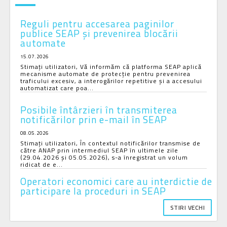
Reguli pentru accesarea paginilor
publice SEAP și prevenirea blocării
automate
15.07.2026
Stimați utilizatori, Vă informăm că platforma SEAP aplică
mecanisme automate de protecție pentru prevenirea
traficului excesiv, a interogărilor repetitive și a accesului
automatizat care poa...
Posibile întârzieri în transmiterea
notificărilor prin e-mail în SEAP
08.05.2026
Stimați utilizatori, În contextul notificărilor transmise de
către ANAP prin intermediul SEAP în ultimele zile
(29.04.2026 și 05.05.2026), s-a înregistrat un volum
ridicat de e...
Operatori economici care au interdictie de
participare la proceduri in SEAP
STIRI VECHI