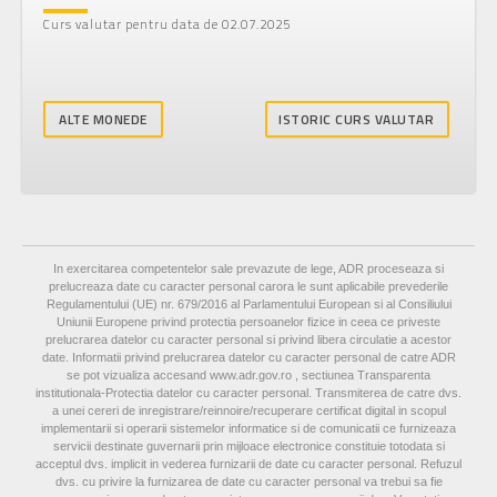
Curs valutar pentru data de 02.07.2025
1 EUR
5,0665 RON
-0,0107
-0,2107%
ALTE MONEDE
ISTORIC CURS VALUTAR
In exercitarea competentelor sale prevazute de lege, ADR proceseaza si
prelucreaza date cu caracter personal carora le sunt aplicabile prevederile
Regulamentului (UE) nr. 679/2016 al Parlamentului European si al Consiliului
Uniunii Europene privind protectia persoanelor fizice in ceea ce priveste
prelucrarea datelor cu caracter personal si privind libera circulatie a acestor
date. Informatii privind prelucrarea datelor cu caracter personal de catre ADR
se pot vizualiza accesand www.adr.gov.ro , sectiunea Transparenta
institutionala-Protectia datelor cu caracter personal.
Transmiterea de catre dvs.
a unei cereri de inregistrare/reinnoire/recuperare certificat digital in scopul
implementarii si operarii sistemelor informatice si de comunicatii ce furnizeaza
servicii destinate guvernarii prin mijloace electronice constituie totodata si
acceptul dvs. implicit in vederea furnizarii de date cu caracter personal. Refuzul
dvs. cu privire la furnizarea de date cu caracter personal va trebui sa fie