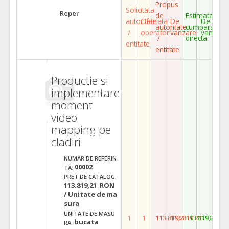
Propus
Solicitata
Reper
de
Estimata
autoritate
Ofertata
De
De
autoritate
cumparare
/
operator
vanzare
vanzare
/
directa
entitate
entitate
Productie si
implementare
moment
video
mapping pe
cladiri
NUMAR DE REFERIN
00002
TA:
PRET DE CATALOG:
113.819,21 RON
/ Unitate de ma
sura
UNITATE DE MASU
1
1
113.819,21
113.819,21
113.819,21
113.819,
bucata
RA: