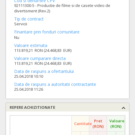
Cod si denumire CPV
92111300-5 - Productie de filme si de casete video de
divertisment (Rev.2)
Tip de contract
Servicii
Finantare prin fonduri comunitare
Nu
Valoare estimata
113.819,21 RON (24.468,83 EUR)
Valoare cumparare directa
113.819,21 RON (24.468,83 EUR)
Data de raspuns a ofertantului
25.04.2018 10:10
Data de raspuns a autoritatii contractante
25.04.2018 11:26
REPERE ACHIZITIONATE
Pret
Valoare
Cantitate
(RON)
(RON)