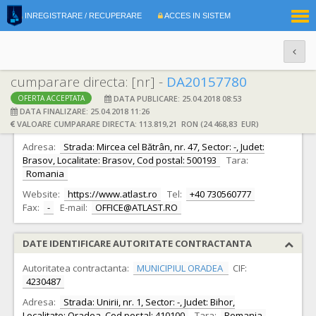
|
INREGISTRARE / RECUPERARE
ACCES IN SISTEM
RO
EN
cumparare directa: [nr] -
DA20157780
DATA PUBLICARE: 25.04.2018 08:53
OFERTA ACCEPTATA
DATE IDENTIFICARE OFERTANT
DATA FINALIZARE: 25.04.2018 11:26
VALOARE CUMPARARE DIRECTA: 113.819,21 RON (24.468,83 EUR)
Ofertant:
S.C. AT LAST AGENCY S.R.L.
CIF:
26774129
Adresa:
Strada: Mircea cel Bătrân, nr. 47, Sector: -, Judet:
Brasov, Localitate: Brasov, Cod postal: 500193
Tara:
Romania
Website:
https://www.atlast.ro
Tel:
+40 730560777
Fax:
-
E-mail:
OFFICE@ATLAST.RO
DATE IDENTIFICARE AUTORITATE CONTRACTANTA
Autoritatea contractanta:
MUNICIPIUL ORADEA
CIF:
4230487
Adresa:
Strada: Unirii, nr. 1, Sector: -, Judet: Bihor,
Localitate: Oradea, Cod postal: 410100
Tara:
Romania