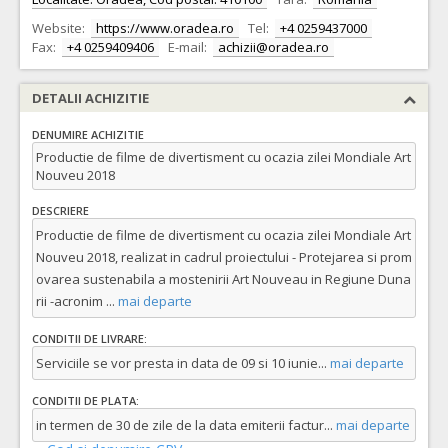
Website:
https://www.oradea.ro
Tel:
+4 0259437000
Fax:
+4 0259409406
E-mail:
achizii@oradea.ro
DETALII ACHIZITIE
DENUMIRE ACHIZITIE
Productie de filme de divertisment cu ocazia zilei Mondiale Art
Nouveu 2018
DESCRIERE
Productie de filme de divertisment cu ocazia zilei Mondiale Art
Nouveu 2018, realizat in cadrul proiectului - Protejarea si prom
ovarea sustenabila a mostenirii Art Nouveau in Regiune Duna
rii -acronim
...
mai departe
CONDITII DE LIVRARE:
Serviciile se vor presta in data de 09 si 10 iunie
...
mai departe
CONDITII DE PLATA:
in termen de 30 de zile de la data emiterii factur
...
mai departe