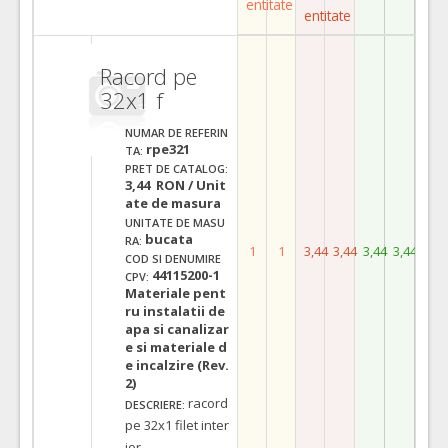
entitate
entitate
Racord pe
32x1 f
NUMAR DE REFERIN
rpe321
TA:
PRET DE CATALOG:
3,44 RON / Unit
ate de masura
UNITATE DE MASU
bucata
RA:
1
1
3,44
3,44
3,44
3,44
COD SI DENUMIRE
44115200-1
CPV:
Materiale pent
ru instalatii de
apa si canalizar
e si materiale d
e incalzire (Rev.
2)
racord
DESCRIERE:
pe 32x1 filet inter
ior