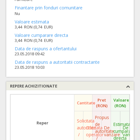
Finantare prin fonduri comunitare
Nu
Valoare estimata
3,44 RON (0,74 EUR)
Valoare cumparare directa
3,44 RON (0,74 EUR)
Data de raspuns a ofertantului
23.05.2018 09:42
Data de raspuns a autoritatii contractante
23.05.2018 10:03
REPERE ACHIZITIONATE
Pret
Valoare
Cantitate
(RON)
(RON)
Propus
Solicitata
Reper
de
Estimata
autoritate
Ofertata
De
De
autoritate
cumparare
/
operator
vanzare
vanzare
/
directa