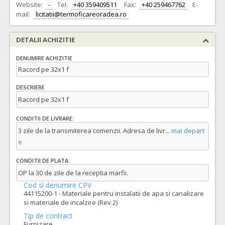
Website:
-
Tel:
+40 359409511
Fax:
+40 259467762
E-
mail:
licitatii@termoficareoradea.ro
DETALII ACHIZITIE
DENUMIRE ACHIZITIE
Racord pe 32x1 f
DESCRIERE
Racord pe 32x1 f
CONDITII DE LIVRARE:
3 zile de la transmiterea comenzii. Adresa de livr
...
mai depart
e
CONDITII DE PLATA:
OP la 30 de zile de la receptia marfii.
Cod si denumire CPV
44115200-1 - Materiale pentru instalatii de apa si canalizare
si materiale de incalzire (Rev.2)
Tip de contract
Furnizare