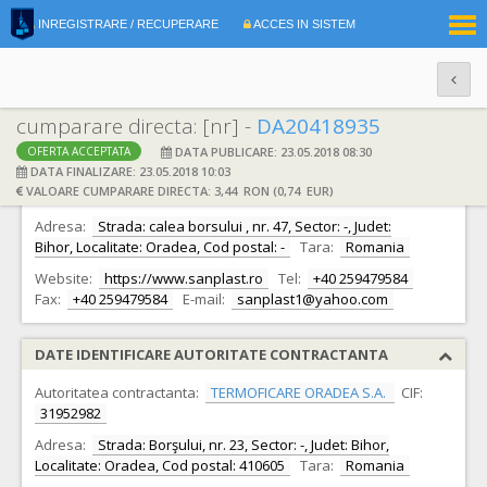
|
INREGISTRARE / RECUPERARE
ACCES IN SISTEM
RO
EN
cumparare directa: [nr] -
DA20418935
DATA PUBLICARE: 23.05.2018 08:30
OFERTA ACCEPTATA
DATE IDENTIFICARE OFERTANT
DATA FINALIZARE: 23.05.2018 10:03
VALOARE CUMPARARE DIRECTA: 3,44 RON (0,74 EUR)
Ofertant:
S.C. S.C. Sanplast S.R.L. S.R.L.
CIF:
15048392
Adresa:
Strada: calea borsului , nr. 47, Sector: -, Judet:
Bihor, Localitate: Oradea, Cod postal: -
Tara:
Romania
Website:
https://www.sanplast.ro
Tel:
+40 259479584
Fax:
+40 259479584
E-mail:
sanplast1@yahoo.com
DATE IDENTIFICARE AUTORITATE CONTRACTANTA
Autoritatea contractanta:
TERMOFICARE ORADEA S.A.
CIF:
31952982
Adresa:
Strada: Borşului, nr. 23, Sector: -, Judet: Bihor,
Localitate: Oradea, Cod postal: 410605
Tara:
Romania