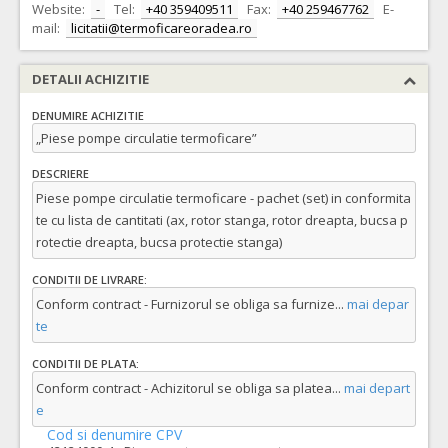
Website:
-
Tel:
+40 359409511
Fax:
+40 259467762
E-
mail:
licitatii@termoficareoradea.ro
DETALII ACHIZITIE
DENUMIRE ACHIZITIE
„Piese pompe circulatie termoficare”
DESCRIERE
Piese pompe circulatie termoficare - pachet (set) in conformita
te cu lista de cantitati (ax, rotor stanga, rotor dreapta, bucsa p
rotectie dreapta, bucsa protectie stanga)
CONDITII DE LIVRARE:
Conform contract - Furnizorul se obliga sa furnize
...
mai depar
te
CONDITII DE PLATA:
Conform contract - Achizitorul se obliga sa platea
...
mai depart
e
Cod si denumire CPV