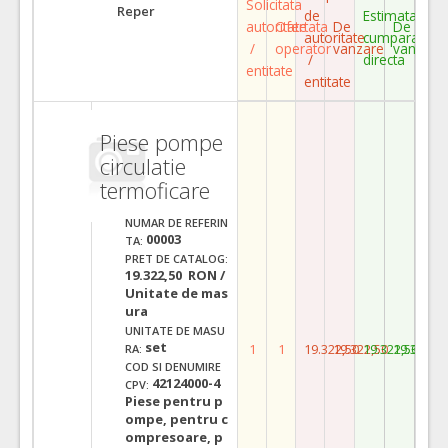
Solicitata
Reper
de
Estimata
autoritate
Ofertata
De
De
autoritate
cumparare
/
operator
vanzare
vanzare
/
directa
entitate
entitate
Piese pompe
circulatie
termoficare
NUMAR DE REFERIN
00003
TA:
PRET DE CATALOG:
19.322,50 RON /
Unitate de mas
ura
UNITATE DE MASU
set
1
1
19.322,50
19.322,50
19.322,50
19.322,5
RA:
COD SI DENUMIRE
42124000-4
CPV:
Piese pentru p
ompe, pentru c
ompresoare, p