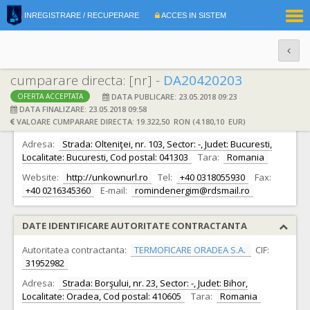
|
INREGISTRARE / RECUPERARE
ACCES IN SISTEM
RO
EN
cumparare directa: [nr] -
DA20420203
DATA PUBLICARE: 23.05.2018 09:23
OFERTA ACCEPTATA
DATE IDENTIFICARE OFERTANT
DATA FINALIZARE: 23.05.2018 09:58
VALOARE CUMPARARE DIRECTA: 19.322,50 RON (4.180,10 EUR)
Ofertant:
S.C. ROMIND ENERGIM S.R.L.
CIF:
13795057
Adresa:
Strada: Olteniţei, nr. 103, Sector: -, Judet: Bucuresti,
Localitate: Bucuresti, Cod postal: 041303
Tara:
Romania
Website:
http://unkownurl.ro
Tel:
+40 0318055930
Fax:
+40 0216345360
E-mail:
romindenergim@rdsmail.ro
DATE IDENTIFICARE AUTORITATE CONTRACTANTA
Autoritatea contractanta:
TERMOFICARE ORADEA S.A.
CIF:
31952982
Adresa:
Strada: Borşului, nr. 23, Sector: -, Judet: Bihor,
Localitate: Oradea, Cod postal: 410605
Tara:
Romania