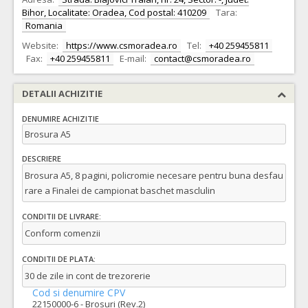
Bihor, Localitate: Oradea, Cod postal: 410209
Tara:
Romania
Website:
https://www.csmoradea.ro
Tel:
+40 259455811
Fax:
+40 259455811
E-mail:
contact@csmoradea.ro
DETALII ACHIZITIE
DENUMIRE ACHIZITIE
Brosura A5
DESCRIERE
Brosura A5, 8 pagini, policromie necesare pentru buna desfau
rare a Finalei de campionat baschet masclulin
CONDITII DE LIVRARE:
Conform comenzii
CONDITII DE PLATA:
30 de zile in cont de trezorerie
Cod si denumire CPV
22150000-6 - Brosuri (Rev.2)