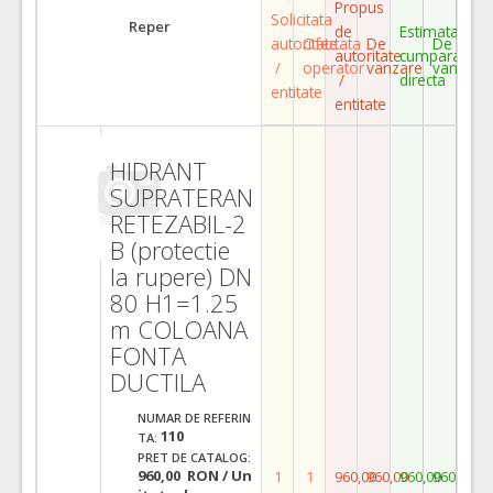
Propus
Solicitata
Reper
de
Estimata
autoritate
Ofertata
De
De
autoritate
cumparare
/
operator
vanzare
vanzare
/
directa
entitate
entitate
HIDRANT
SUPRATERAN
RETEZABIL-2
B (protectie
la rupere) DN
80 H1=1.25
m COLOANA
FONTA
DUCTILA
NUMAR DE REFERIN
110
TA:
PRET DE CATALOG:
960,00 RON / Un
1
1
960,00
960,00
960,00
960,00