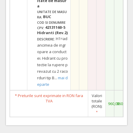
itate de masur
a
UNITATE DE MASU
BUC
RA:
COD SI DENUMIRE
42131160-5
CPV:
Hidranti (Rev.2)
H1=ad
DESCRIERE:
ancimea de ingr
opare a conduct
ei. Hidrant cu pro
tectie la rupere p
revazut cu 2 raco
rduri tip B
...
mai d
eparte
* Preturile sunt exprimate in RON fara
Valori
TVA
totale
960,00
960,00
(RON):
*