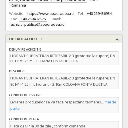
Romania
Website:
https://www.apaoradea.ro
Tel:
+40 259436934
Fax:
+40 259432576
E-mail:
achizitii.publice@apaoradea.ro
DETALII ACHIZITIE
DENUMIRE ACHIZITIE
HIDRANT SUPRATERAN RETEZABIL-2 B (protectie la rupere) DN
80 H1=1.25 m COLOANA FONTA DUCTILA
DESCRIERE
HIDRANT SUPRATERAN RETEZABIL-2 B (protectie la rupere) DN
80 H1=1.25 m L hidrant = 2,10m COLOANA FONTA DUCTILA
CONDITII DE LIVRARE:
Livrarea produselor se va face respectând termenul
...
mai de
parte
CONDITII DE PLATA:
Plata cu OP la 30 de zile , conform comanda.