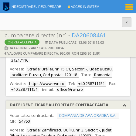
|
INREGISTRARE / RECUPERARE
ACCES IN SISTEM
RO
EN
cumparare directa: [nr] -
DA20608461
DATA PUBLICARE: 13.06.2018 15:03
OFERTA ACCEPTATA
DATE IDENTIFICARE OFERTANT
DATA FINALIZARE: 14.06.2018 08:47
VALOARE CUMPARARE DIRECTA: 960,00 RON (205,80 EUR)
Ofertant:
S.C. ROWATER NET SA BUZAU S.A.
CIF:
31217116
Adresa:
Strada: Brăilei, nr. 15 C1, Sector: -, Judet: Buzau,
Localitate: Buzau, Cod postal: 120118
Tara:
Romania
Website:
https://www.rwn.ro
Tel:
+40 238711151
Fax:
+40 238711151
E-mail:
office@rwn.ro
DATE IDENTIFICARE AUTORITATE CONTRACTANTA
Autoritatea contractanta:
COMPANIA DE APA ORADEA S.A.
CIF:
54760
Adresa:
Strada: Zamfirescu Duiliu, nr. 3, Sector: -, Judet:
Bihor, Localitate: Oradea, Cod postal: 410202
Tara: