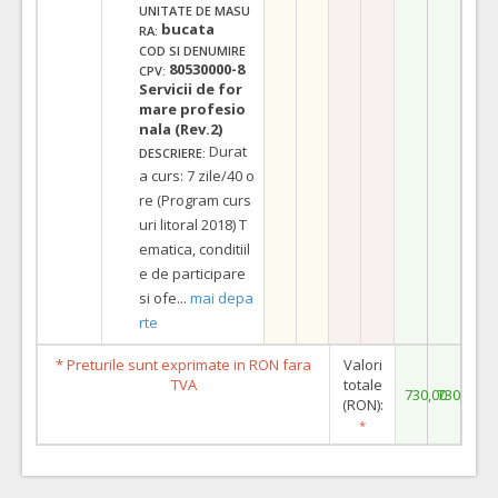
UNITATE DE MASU
bucata
RA:
COD SI DENUMIRE
80530000-8
CPV:
Servicii de for
mare profesio
nala (Rev.2)
Durat
DESCRIERE:
a curs: 7 zile/40 o
re (Program curs
uri litoral 2018) T
ematica, conditiil
e de participare
si ofe
...
mai depa
rte
* Preturile sunt exprimate in RON fara
Valori
TVA
totale
730,00
730,00
(RON):
*