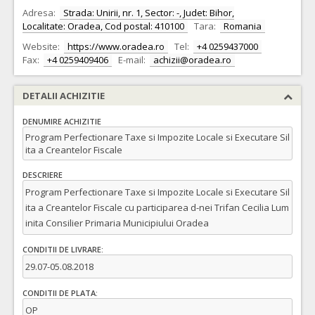
Adresa:
Strada: Unirii, nr. 1, Sector: -, Judet: Bihor,
Localitate: Oradea, Cod postal: 410100
Tara:
Romania
Website:
https://www.oradea.ro
Tel:
+4 0259437000
Fax:
+4 0259409406
E-mail:
achizii@oradea.ro
DETALII ACHIZITIE
DENUMIRE ACHIZITIE
Program Perfectionare Taxe si Impozite Locale si Executare Sil
ita a Creantelor Fiscale
DESCRIERE
Program Perfectionare Taxe si Impozite Locale si Executare Sil
ita a Creantelor Fiscale cu participarea d-nei Trifan Cecilia Lum
inita Consilier Primaria Municipiului Oradea
CONDITII DE LIVRARE:
29.07-05.08.2018
CONDITII DE PLATA:
OP