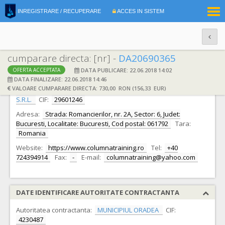
|
INREGISTRARE / RECUPERARE
ACCES IN SISTEM
RO
EN
cumparare directa: [nr] -
DA20690365
DATA PUBLICARE: 22.06.2018 14:02
OFERTA ACCEPTATA
DATE IDENTIFICARE OFERTANT
DATA FINALIZARE: 22.06.2018 14:46
VALOARE CUMPARARE DIRECTA: 730,00 RON (156,33 EUR)
Ofertant:
S.C. COLUMNA TRAINING & CONSULTING SRL
S.R.L.
CIF:
29601246
Adresa:
Strada: Romancierilor, nr. 2A, Sector: 6, Judet:
Bucuresti, Localitate: Bucuresti, Cod postal: 061792
Tara:
Romania
Website:
https://www.columnatraining.ro
Tel:
+40
724394914
Fax:
-
E-mail:
columnatraining@yahoo.com
DATE IDENTIFICARE AUTORITATE CONTRACTANTA
Autoritatea contractanta:
MUNICIPIUL ORADEA
CIF:
4230487