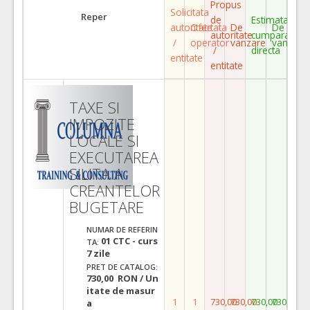
Propus
Solicitata
Reper
de
Estimata
autoritate
Ofertata
De
De
autoritate
cumparare
/
operator
vanzare
vanzare
/
directa
entitate
entitate
TAXE SI
IMPOZITE
LOCALE SI
EXECUTAREA
SILITA A
CREANTELOR
BUGETARE
NUMAR DE REFERIN
01 CTC - curs
TA:
7 zile
PRET DE CATALOG:
730,00 RON / Un
itate de masur
1
1
730,00
730,00
730,00
730,00
a