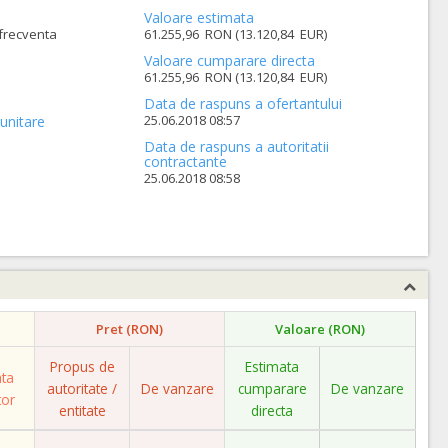
Valoare estimata
 frecventa
61.255,96 RON (13.120,84 EUR)
Valoare cumparare directa
61.255,96 RON (13.120,84 EUR)
Data de raspuns a ofertantului
25.06.2018 08:57
unitare
Data de raspuns a autoritatii
contractante
25.06.2018 08:58
Pret (RON)
Valoare (RON)
Propus de
Estimata
ata
autoritate /
De vanzare
cumparare
De vanzare
tor
entitate
directa