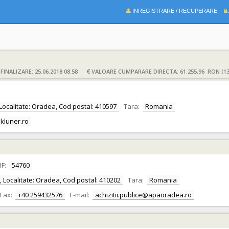
INREGISTRARE / RECUPERARE
INALIZARE: 25.06.2018 08:58
VALOARE CUMPARARE DIRECTA: 61.255,96 RON (13
r, Localitate: Oradea, Cod postal: 410597
Tara:
Romania
kluner.ro
IF:
54760
or, Localitate: Oradea, Cod postal: 410202
Tara:
Romania
Fax:
+40 259432576
E-mail:
achizitii.publice@apaoradea.ro