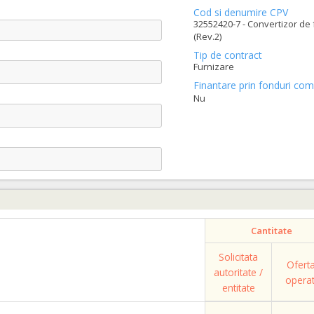
Cod si denumire CPV
32552420-7 - Convertizor de
(Rev.2)
Tip de contract
Furnizare
Finantare prin fonduri com
Nu
Cantitate
Solicitata
Ofert
autoritate /
opera
entitate