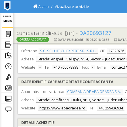
Acasa
Vizualizare achizitie
E - LICITATIE
MENIU
cumparare directa: [nr] -
DA20693127
DATA PUBLICARE: 25.06.2018 08:56
DATA F
OFERTA ACCEPTATA
DATE IDENTIFICARE OFERTANT
Ofertant:
S.C. SC LUTECH EXPERT SRL S.R.L.
CIF:
17329785
Adresa:
Strada: Anghel I. Saligny, nr. 4, Sector: -, Judet: Biho
Website:
-
Tel:
+40 760678998
Fax:
-
E-mail:
contact@
DATE IDENTIFICARE AUTORITATE CONTRACTANTA
Autoritatea contractanta:
COMPANIA DE APA ORADEA S.A.
C
Adresa:
Strada: Zamfirescu Duiliu, nr. 3, Sector: -, Judet: Bih
Website:
https://www.apaoradea.ro
Tel:
+40 259436934
DETALII ACHIZITIE