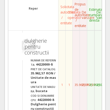
Propus
Solicitata
Reper
de
Estimata
autoritate
Ofertata
De
De
autoritate
cumparare
/
operator
vanzare
vanzare
/
directa
entitate
entitate
dulgherie
pentru
constructii
NUMAR DE REFERIN
44220000-8
TA:
PRET DE CATALOG:
35.962,57 RON /
Unitate de mas
ura
1
1
35.962,57
35.962,57
35.962,57
35.962,5
UNITATE DE MASU
bucata
RA:
COD SI DENUMIRE
44220000-8
CPV:
Dulgherie pent
ru constructii