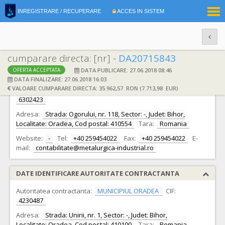
|
INREGISTRARE / RECUPERARE
ACCES IN SISTEM
RO
EN
cumparare directa: [nr] -
DA20715843
DATA PUBLICARE: 27.06.2018 08:46
OFERTA ACCEPTATA
DATE IDENTIFICARE OFERTANT
DATA FINALIZARE: 27.06.2018 16:03
VALOARE CUMPARARE DIRECTA: 35.962,57 RON (7.713,98 EUR)
Ofertant:
S.C. METALURGICA INDUSTRIAL S.R.L.
CIF:
6302423
Adresa:
Strada: Ogorului, nr. 118, Sector: -, Judet: Bihor,
Localitate: Oradea, Cod postal: 410554
Tara:
Romania
Website:
-
Tel:
+40 259454022
Fax:
+40 259454022
E-
mail:
contabilitate@metalurgica-industrial.ro
DATE IDENTIFICARE AUTORITATE CONTRACTANTA
Autoritatea contractanta:
MUNICIPIUL ORADEA
CIF:
4230487
Adresa:
Strada: Unirii, nr. 1, Sector: -, Judet: Bihor,
Localitate: Oradea, Cod postal: 410100
Tara:
Romania