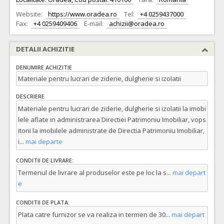
Website:
https://www.oradea.ro
Tel:
+4 0259437000
Fax:
+4 0259409406
E-mail:
achizii@oradea.ro
DETALII ACHIZITIE
DENUMIRE ACHIZITIE
Materiale pentru lucrari de ziderie, dulgherie si izolatii
DESCRIERE
Materiale pentru lucrari de ziderie, dulgherie si izolatii la imobi
lele aflate in administrarea Directiei Patrimoniu Imobiliar, vops
itorii la imobilele administrate de Directia Patrimoniu Imobiliar,
i
...
mai departe
CONDITII DE LIVRARE:
Termenul de livrare al produselor este pe loc la s
...
mai depart
e
CONDITII DE PLATA:
Plata catre furnizor se va realiza in termen de 30
...
mai depart