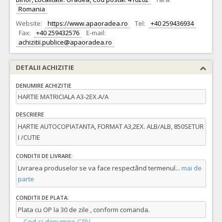
Romania
Website:
https://www.apaoradea.ro
Tel:
+40 259436934
Fax:
+40 259432576
E-mail:
achizitii.publice@apaoradea.ro
DETALII ACHIZITIE
DENUMIRE ACHIZITIE
HARTIE MATRICIALA A3-2EX.A/A
DESCRIERE
HARTIE AUTOCOPIATANTA, FORMAT A3,2EX. ALB/ALB, 850SETUR
I /CUTIE
CONDITII DE LIVRARE:
Livrarea produselor se va face respectând termenul
...
mai de
parte
CONDITII DE PLATA:
Plata cu OP la 30 de zile , conform comanda.
Cod si denumire CPV