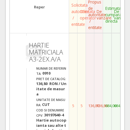
Propus
Solicitata
Reper
de
Estimata
autoritate
Ofertata
De
De
autoritate
cumparare
/
operator
vanzare
vanzare
/
directa
entitate
entitate
HARTIE
MATRICIALA
A3-2EX.A/A
NUMAR DE REFERIN
0910
TA:
PRET DE CATALOG:
136,80 RON / Un
itate de masur
a
UNITATE DE MASU
CUT
RA:
5
5
136,80
136,80
684,00
684,00
COD SI DENUMIRE
30197640-4
CPV:
Hartie autocop
ianta sau alte t