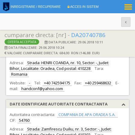
|
INREGISTRARE / RECUPERARE
ACCES IN SISTEM
RO
EN
cumparare directa: [nr] -
DA20740786
DATA PUBLICARE: 29.06.2018 10:11
OFERTA ACCEPTATA
DATE IDENTIFICARE OFERTANT
DATA FINALIZARE: 29.06.2018 10:24
VALOARE CUMPARARE DIRECTA: 684,00 RON (146,88 EUR)
Ofertant:
S.C. HANDCONF S.R.L.
CIF:
15752079
Adresa:
Strada: HENRI COANDA, nr. 10, Sector: -, Judet:
Bihor, Localitate: Oradea, Cod postal: 410228
Tara:
Romania
Website:
-
Tel:
+40 742594175
Fax:
+40 259468632
E-
mail:
handconf@yahoo.com
DATE IDENTIFICARE AUTORITATE CONTRACTANTA
Autoritatea contractanta:
COMPANIA DE APA ORADEA S.A.
CIF:
54760
Adresa:
Strada: Zamfirescu Duiliu, nr. 3, Sector: -, Judet:
Bihor, Localitate: Oradea, Cod postal: 410202
Tara: