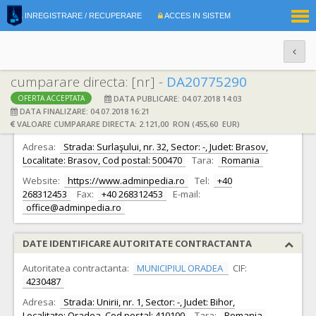
|
INREGISTRARE / RECUPERARE
ACCES IN SISTEM
RO
EN
cumparare directa: [nr] -
DA20775290
DATA PUBLICARE: 04.07.2018 14:03
OFERTA ACCEPTATA
DATE IDENTIFICARE OFERTANT
DATA FINALIZARE: 04.07.2018 16:21
VALOARE CUMPARARE DIRECTA: 2.121,00 RON (455,60 EUR)
Ofertant:
S.C. Adminpedia S.R.L.
CIF:
30248637
Adresa:
Strada: Surlaşului, nr. 32, Sector: -, Judet: Brasov,
Localitate: Brasov, Cod postal: 500470
Tara:
Romania
Website:
https://www.adminpedia.ro
Tel:
+40
268312453
Fax:
+40 268312453
E-mail:
office@adminpedia.ro
DATE IDENTIFICARE AUTORITATE CONTRACTANTA
Autoritatea contractanta:
MUNICIPIUL ORADEA
CIF:
4230487
Adresa:
Strada: Unirii, nr. 1, Sector: -, Judet: Bihor,
Localitate: Oradea, Cod postal: 410100
Tara:
Romania