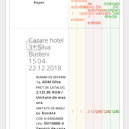
Solicitata
Reper
de
Estimata
autoritate
Ofertata
De
De
autoritate
cumparare
/
operator
vanzare
vanzare
/
directa
entitate
entitate
Cazare hotel
3* Silva
Busteni
15.04-
22.12.2018
NUMAR DE REFERIN
ADM Silva
TA:
PRET DE CATALOG:
2.121,00 RON /
Unitate de mas
ura
UNITATE DE MASU
1
1
2.121,00
2.121,00
2.121,00
2.121,00
bucata
RA:
COD SI DENUMIRE
55110000-4
CPV:
Servicii de caza