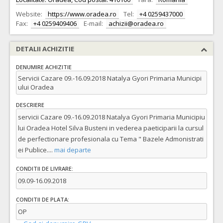
Website:
https://www.oradea.ro
Tel:
+4 0259437000
Fax:
+4 0259409406
E-mail:
achizii@oradea.ro
DETALII ACHIZITIE
DENUMIRE ACHIZITIE
Servicii Cazare 09.-16.09.2018 Natalya Gyori Primaria Municipi
ului Oradea
DESCRIERE
servicii Cazare 09.-16.09.2018 Natalya Gyori Primaria Municipiu
lui Oradea Hotel Silva Busteni in vederea paeticiparii la cursul
de perfectionare profesionala cu Tema " Bazele Admonistrati
ei Publice.
...
mai departe
CONDITII DE LIVRARE:
09.09-16.09.2018
CONDITII DE PLATA:
OP