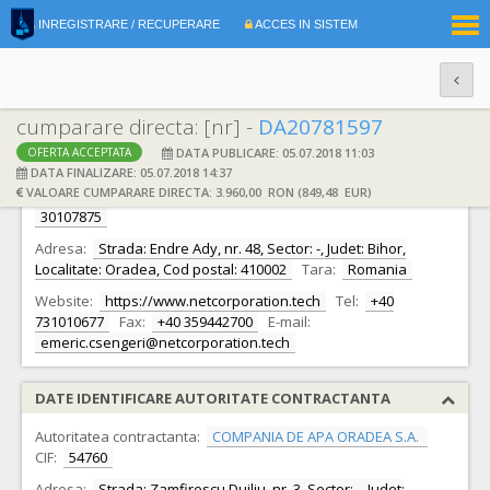
|
INREGISTRARE / RECUPERARE
ACCES IN SISTEM
RO
EN
cumparare directa: [nr] -
DA20781597
DATA PUBLICARE: 05.07.2018 11:03
OFERTA ACCEPTATA
DATE IDENTIFICARE OFERTANT
DATA FINALIZARE: 05.07.2018 14:37
VALOARE CUMPARARE DIRECTA: 3.960,00 RON (849,48 EUR)
Ofertant:
S.C. iNet Corporation Analytics S.R.L.
CIF:
30107875
Adresa:
Strada: Endre Ady, nr. 48, Sector: -, Judet: Bihor,
Localitate: Oradea, Cod postal: 410002
Tara:
Romania
Website:
https://www.netcorporation.tech
Tel:
+40
731010677
Fax:
+40 359442700
E-mail:
emeric.csengeri@netcorporation.tech
DATE IDENTIFICARE AUTORITATE CONTRACTANTA
Autoritatea contractanta:
COMPANIA DE APA ORADEA S.A.
CIF:
54760
Adresa:
Strada: Zamfirescu Duiliu, nr. 3, Sector: -, Judet: