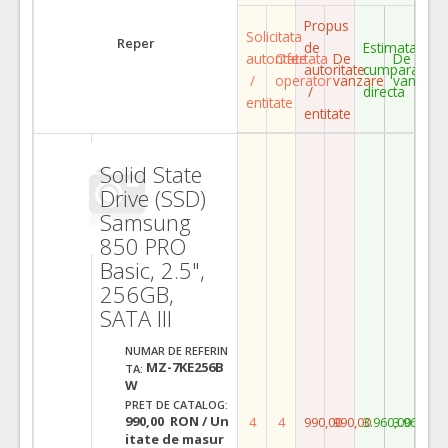
Propus
Solicitata
Reper
de
Estimata
autoritate
Ofertata
De
De
autoritate
cumparare
/
operator
vanzare
vanzare
/
directa
entitate
entitate
Solid State
Drive (SSD)
Samsung
850 PRO
Basic, 2.5",
256GB,
SATA III
NUMAR DE REFERIN
MZ-7KE256B
TA:
W
PRET DE CATALOG:
990,00 RON / Un
4
4
990,00
990,00
3.960,00
3.960,00
itate de masur