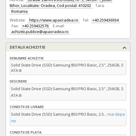
Bihor, Localitate: Oradea, Cod postal: 410202
Tara:
Romania
Website:
https://www.apaoradea.ro
Tel:
+40 259436934
Fax:
+40 259432576
E-mail:
achizitii.publice@apaoradea.ro
DETALII ACHIZITIE
DENUMIRE ACHIZITIE
Solid State Drive (SSD) Samsung 850 PRO Basic, 2.5", 256GB, S
ATA III
DESCRIERE
Solid State Drive (SSD) Samsung 850 PRO Basic, 2.5", 256GB, S
ATA III
CONDITII DE LIVRARE:
Solid State Drive (SSD) Samsung 850 PRO Basic, 2.5
...
mai depa
rte
CONDITII DE PLATA: