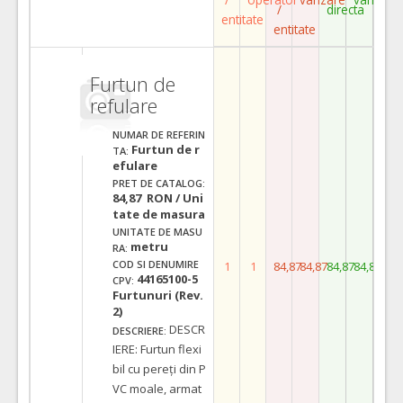
/
directa
entitate
entitate
Furtun de
refulare
NUMAR DE REFERIN
Furtun de r
TA:
efulare
PRET DE CATALOG:
84,87 RON / Uni
tate de masura
UNITATE DE MASU
metru
RA:
COD SI DENUMIRE
1
1
84,87
84,87
84,87
84,87
44165100-5
CPV:
Furtunuri (Rev.
2)
DESCR
DESCRIERE:
IERE: Furtun flexi
bil cu pereți din P
VC moale, armat