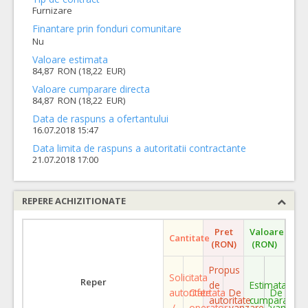
Furnizare
Finantare prin fonduri comunitare
Nu
Valoare estimata
84,87 RON (18,22 EUR)
Valoare cumparare directa
84,87 RON (18,22 EUR)
Data de raspuns a ofertantului
16.07.2018 15:47
Data limita de raspuns a autoritatii contractante
21.07.2018 17:00
REPERE ACHIZITIONATE
Pret
Valoare
Cantitate
(RON)
(RON)
Propus
Solicitata
Reper
de
Estimata
autoritate
Ofertata
De
De
autoritate
cumparare
/
operator
vanzare
vanzare