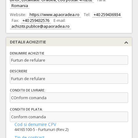
Romania
Website:
https://www.apaoradea.ro
Tel:
+40 259436934
Fax:
+40 259432576
E-mail:
achizitii.publice@apaoradea.ro
DETALII ACHIZITIE
DENUMIRE ACHIZITIE
Furtun de refulare
DESCRIERE
Furtun de refulare
CONDITII DE LIVRARE:
COnform comanda
CONDITII DE PLATA:
Conform comanda
Cod si denumire CPV
44165100-5 - Furtunuri (Rev.2)
Tip de contract