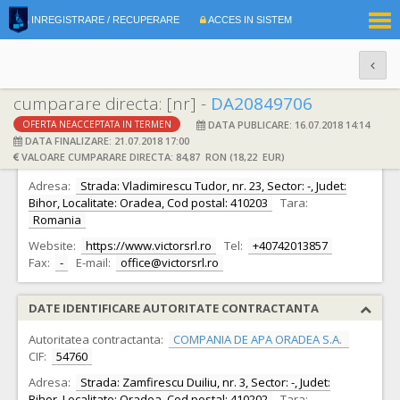
|
INREGISTRARE / RECUPERARE
ACCES IN SISTEM
RO
EN
cumparare directa: [nr] -
DA20849706
DATA PUBLICARE: 16.07.2018 14:14
OFERTA NEACCEPTATA IN TERMEN
DATE IDENTIFICARE OFERTANT
DATA FINALIZARE: 21.07.2018 17:00
VALOARE CUMPARARE DIRECTA: 84,87 RON (18,22 EUR)
Ofertant:
S.C. Victor S.R.L.
CIF:
68170
Adresa:
Strada: Vladimirescu Tudor, nr. 23, Sector: -, Judet:
Bihor, Localitate: Oradea, Cod postal: 410203
Tara:
Romania
Website:
https://www.victorsrl.ro
Tel:
+40742013857
Fax:
-
E-mail:
office@victorsrl.ro
DATE IDENTIFICARE AUTORITATE CONTRACTANTA
Autoritatea contractanta:
COMPANIA DE APA ORADEA S.A.
CIF:
54760
Adresa:
Strada: Zamfirescu Duiliu, nr. 3, Sector: -, Judet:
Bihor, Localitate: Oradea, Cod postal: 410202
Tara: