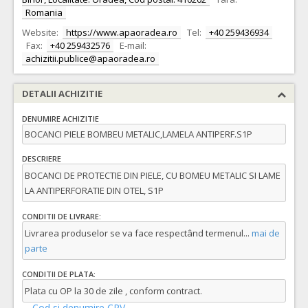
Romania
Website:
https://www.apaoradea.ro
Tel:
+40 259436934
Fax:
+40 259432576
E-mail:
achizitii.publice@apaoradea.ro
DETALII ACHIZITIE
DENUMIRE ACHIZITIE
BOCANCI PIELE BOMBEU METALIC,LAMELA ANTIPERF.S1P
DESCRIERE
BOCANCI DE PROTECTIE DIN PIELE, CU BOMEU METALIC SI LAME
LA ANTIPERFORATIE DIN OTEL, S1P
CONDITII DE LIVRARE:
Livrarea produselor se va face respectând termenul
...
mai de
parte
CONDITII DE PLATA:
Plata cu OP la 30 de zile , conform contract.
Cod si denumire CPV