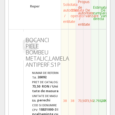
Propus
Solicitata
Reper
de
Estimata
autoritate
Ofertata
De
De
autoritate
cumparare
/
operator
vanzare
vanzare
/
directa
entitate
entitate
BOCANCI
PIELE
BOMBEU
METALIC,LAMELA
ANTIPERF.S1P
NUMAR DE REFERIN
26092
TA:
PRET DE CATALOG:
73,50 RON / Uni
tate de masura
UNITATE DE MASU
perechi
38
38
73,50
73,50
2.793,00
2.793,00
RA:
COD SI DENUMIRE
18831000-3 I
CPV:
ncaltaminte cu