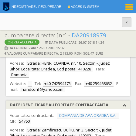
|
INREGISTRARE / RECUPERARE
ACCES IN SISTEM
RO
EN
cumparare directa: [nr] -
DA20918979
DATA PUBLICARE: 26.07.2018 14:24
OFERTA ACCEPTATA
DATE IDENTIFICARE OFERTANT
DATA FINALIZARE: 26.07.2018 15:32
VALOARE CUMPARARE DIRECTA: 2.793,00 RON (603,47 EUR)
Ofertant:
S.C. HANDCONF S.R.L.
CIF:
15752079
Adresa:
Strada: HENRI COANDA, nr. 10, Sector: -, Judet:
Bihor, Localitate: Oradea, Cod postal: 410228
Tara:
Romania
Website:
-
Tel:
+40 742594175
Fax:
+40 259468632
E-
mail:
handconf@yahoo.com
DATE IDENTIFICARE AUTORITATE CONTRACTANTA
Autoritatea contractanta:
COMPANIA DE APA ORADEA S.A.
CIF:
54760
Adresa:
Strada: Zamfirescu Duiliu, nr. 3, Sector: -, Judet:
Bihor, Localitate: Oradea, Cod postal: 410202
Tara: