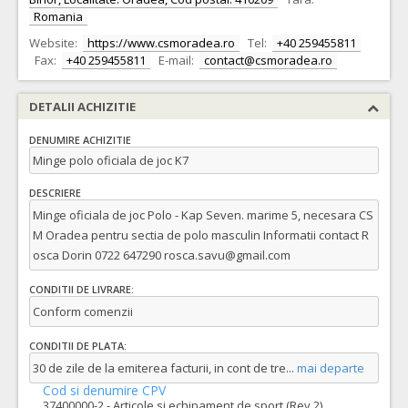
Romania
Website:
https://www.csmoradea.ro
Tel:
+40 259455811
Fax:
+40 259455811
E-mail:
contact@csmoradea.ro
DETALII ACHIZITIE
DENUMIRE ACHIZITIE
Minge polo oficiala de joc K7
DESCRIERE
Minge oficiala de joc Polo - Kap Seven. marime 5, necesara CS
M Oradea pentru sectia de polo masculin Informatii contact R
osca Dorin 0722 647290 rosca.savu@gmail.com
CONDITII DE LIVRARE:
Conform comenzii
CONDITII DE PLATA:
30 de zile de la emiterea facturii, in cont de tre
...
mai departe
Cod si denumire CPV
37400000-2 - Articole si echipament de sport (Rev.2)