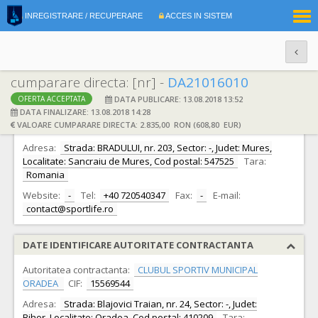
|
INREGISTRARE / RECUPERARE
ACCES IN SISTEM
RO
EN
cumparare directa: [nr] -
DA21016010
DATA PUBLICARE: 13.08.2018 13:52
OFERTA ACCEPTATA
DATE IDENTIFICARE OFERTANT
DATA FINALIZARE: 13.08.2018 14:28
VALOARE CUMPARARE DIRECTA: 2.835,00 RON (608,80 EUR)
Ofertant:
S.C. MARPLUS S.R.L.
CIF:
15963777
Adresa:
Strada: BRADULUI, nr. 203, Sector: -, Judet: Mures,
Localitate: Sancraiu de Mures, Cod postal: 547525
Tara:
Romania
Website:
-
Tel:
+40 720540347
Fax:
-
E-mail:
contact@sportlife.ro
DATE IDENTIFICARE AUTORITATE CONTRACTANTA
Autoritatea contractanta:
CLUBUL SPORTIV MUNICIPAL
ORADEA
CIF:
15569544
Adresa:
Strada: Blajovici Traian, nr. 24, Sector: -, Judet:
Bihor, Localitate: Oradea, Cod postal: 410209
Tara: