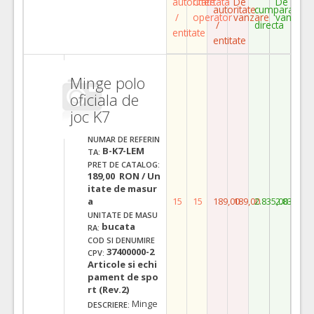
autoritate
Ofertata
De
De
autoritate
cumparare
/
operator
vanzare
vanzare
/
directa
entitate
entitate
Minge polo
oficiala de
joc K7
NUMAR DE REFERIN
B-K7-LEM
TA:
PRET DE CATALOG:
189,00 RON / Un
itate de masur
a
15
15
189,00
189,00
2.835,00
2.835,00
UNITATE DE MASU
bucata
RA:
COD SI DENUMIRE
37400000-2
CPV:
Articole si echi
pament de spo
rt (Rev.2)
Minge
DESCRIERE: