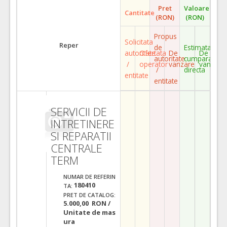
Pret
Valoare
Cantitate
(RON)
(RON)
Propus
Solicitata
Reper
de
Estimata
autoritate
Ofertata
De
De
autoritate
cumparare
/
operator
vanzare
vanzare
/
directa
entitate
entitate
SERVICII DE
INTRETINERE
SI REPARATII
CENTRALE
TERM
NUMAR DE REFERIN
180410
TA:
PRET DE CATALOG:
5.000,00 RON /
Unitate de mas
ura