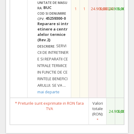
UNITATE DE MASU
BUC
RA:
1
1
24.900,00
5.000,00
24.900,00
5.000,00
COD SI DENUMIRE
45259300-0
CPV:
Reparare si intr
etinere a centr
alelor termice
(Rev.2)
SERVI
DESCRIERE:
CII DE INTRETINER
E SI REPARATII CE
NTRALE TERMICE
IN FUNCTIE DE CE
RINTELE BENEFICI
ARULUI. SE VA
...
mai departe
* Preturile sunt exprimate in RON fara
Valori
TVA
totale
24.900,00
5.000,00
(RON):
*