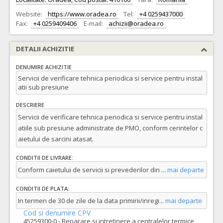
Website:
https://www.oradea.ro
Tel:
+4 0259437000
Fax:
+4 0259409406
E-mail:
achizii@oradea.ro
DETALII ACHIZITIE
DENUMIRE ACHIZITIE
Servicii de verificare tehnica periodica si service pentru instal
atii sub presiune
DESCRIERE
Servicii de verificare tehnica periodica si service pentru instal
atiile sub presiune administrate de PMO, conform cerintelor c
aietului de sarcini atasat.
CONDITII DE LIVRARE:
Conform caietului de servicii si prevederilor din
...
mai departe
CONDITII DE PLATA:
In termen de 30 de zile de la data primirii/inregi
...
mai departe
Cod si denumire CPV
45259300-0 - Reparare si intretinere a centralelor termice