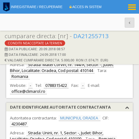
|
INREGISTRARE / RECUPERARE
ACCES IN SISTEM
RO
EN
cumparare directa: [nr] -
DA21255713
CONDITII NEACCEPTATE LA TERMEN
DATE IDENTIFICARE OFERTANT
DATA PUBLICARE: 20.09.2018 08:57
DATA FINALIZARE: 24.09.2018 17:00
Ofertant:
S.C. CLIMAROL PREST S.R.L. S.R.L.
CIF:
4738249
VALOARE CUMPARARE DIRECTA: 5.000,00 RON (1.074,71 EUR)
Adresa:
Strada: Matei Corvin, nr. 144/A, Sector: -, Judet:
Bihor, Localitate: Oradea, Cod postal: 410144
Tara:
Romania
Website:
-
Tel:
0788315422
Fax:
-
E-mail:
office@climarol.ro
DATE IDENTIFICARE AUTORITATE CONTRACTANTA
Autoritatea contractanta:
MUNICIPIUL ORADEA
CIF:
4230487
Adresa:
Strada: Unirii, nr. 1, Sector: -, Judet: Bihor,
Localitate: Oradea, Cod postal: 410100
Tara:
Romania