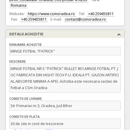
Romania
Website:
https://www.csmoradea.ro
Tel:
+40 259455811
Fax:
+40 259455811
E-mail:
contact@csmoradea.ro
DETALII ACHIZITIE
DENUMIRE ACHIZITIE
MINGE FOTBAL "PATRICK"
DESCRIERE
MINGE FOTBAL NR.5 "PATRICK" BULLET 801,MINGE FOTBAL PT. J
OC FABRICATA DIN HIGHT-TECH P.U. IDEALA PT. GAZON ARTIFICI
AL.ABSORTIE MINIMA A APEI. Achzitia este necesara sectiei de
fotbal a CSm Oradea
CONDITII DE LIVRARE:
Str Primariei nr.3, Oradea, Jud Bihor
CONDITII DE PLATA:
30 de zile in cont de trezorerie