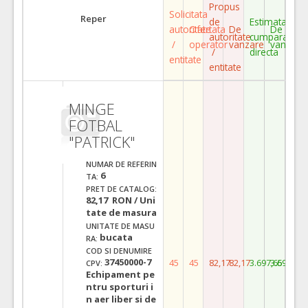
Propus
Solicitata
Reper
de
Estimata
autoritate
Ofertata
De
De
autoritate
cumparare
/
operator
vanzare
vanzare
/
directa
entitate
entitate
MINGE
FOTBAL
"PATRICK"
NUMAR DE REFERIN
6
TA:
PRET DE CATALOG:
82,17 RON / Uni
tate de masura
UNITATE DE MASU
bucata
RA:
COD SI DENUMIRE
37450000-7
45
45
82,17
82,17
3.697,65
3.697,65
CPV:
Echipament pe
ntru sporturi i
n aer liber si de