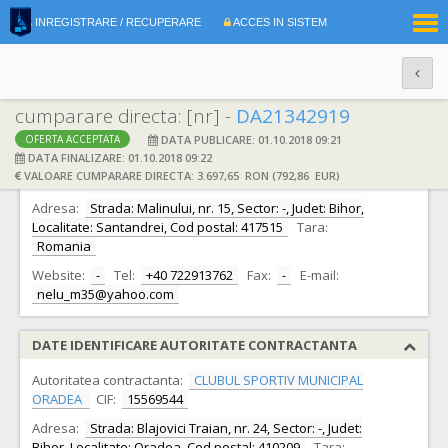
|
INREGISTRARE / RECUPERARE
ACCES IN SISTEM
RO
EN
cumparare directa: [nr] -
DA21342919
DATA PUBLICARE: 01.10.2018 09:21
OFERTA ACCEPTATA
DATE IDENTIFICARE OFERTANT
DATA FINALIZARE: 01.10.2018 09:22
VALOARE CUMPARARE DIRECTA: 3.697,65 RON (792,86 EUR)
Ofertant:
S.C. S.C. NEGATEL S.R.L. S.R.L.
CIF:
3247715
Adresa:
Strada: Malinului, nr. 15, Sector: -, Judet: Bihor,
Localitate: Santandrei, Cod postal: 417515
Tara:
Romania
Website:
-
Tel:
+40 722913762
Fax:
-
E-mail:
nelu_m35@yahoo.com
DATE IDENTIFICARE AUTORITATE CONTRACTANTA
Autoritatea contractanta:
CLUBUL SPORTIV MUNICIPAL
ORADEA
CIF:
15569544
Adresa:
Strada: Blajovici Traian, nr. 24, Sector: -, Judet:
Bihor, Localitate: Oradea, Cod postal: 410209
Tara: