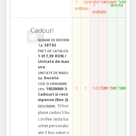
/
operator
vanzare
vanzare
/
directa
entitate
entitate
Cadouri
NUMAR DE REFERIN
SET02
TA:
PRET DE CATALOG:
1.017,39 RON /
Unitate de mas
ura
UNITATE DE MASU
bucata
RA:
COD SI DENUMIRE
1
1
1.017,39
1.017,39
1.017,39
1.017,39
18530000-3
CPV:
Cadouri si reco
mpense (Rev.2)
10 buc
DESCRIERE:
plase cadou 5 bu
c trofee sticla ba
schet personaliz
ate 5 buc seturi v