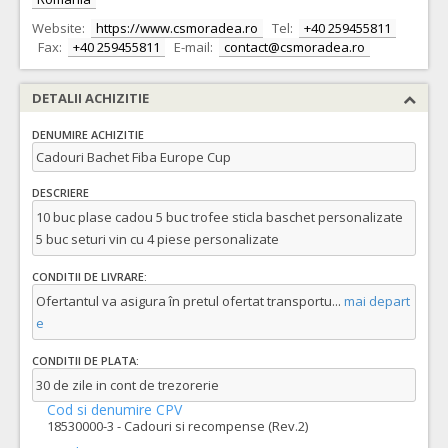
Website:
https://www.csmoradea.ro
Tel:
+40 259455811
Fax:
+40 259455811
E-mail:
contact@csmoradea.ro
DETALII ACHIZITIE
DENUMIRE ACHIZITIE
Cadouri Bachet Fiba Europe Cup
DESCRIERE
10 buc plase cadou 5 buc trofee sticla baschet personalizate
5 buc seturi vin cu 4 piese personalizate
CONDITII DE LIVRARE:
Ofertantul va asigura în pretul ofertat transportu
...
mai depart
e
CONDITII DE PLATA:
30 de zile in cont de trezorerie
Cod si denumire CPV
18530000-3 - Cadouri si recompense (Rev.2)