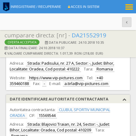
|
INREGISTRARE / RECUPERARE
ACCES IN SISTEM
RO
EN
cumparare directa: [nr] -
DA21552919
DATA PUBLICARE: 24.10.2018 10:35
OFERTA ACCEPTATA
DATE IDENTIFICARE OFERTANT
DATA FINALIZARE: 24.10.2018 10:37
VALOARE CUMPARARE DIRECTA: 1.017,39 RON (218,00 EUR)
Ofertant:
SC CRISTALICA SERVICE SRL
CIF:
26281600
Adresa:
Strada: Padisului, nr. 27 A, Sector: -, Judet: Bihor,
Localitate: Oradea, Cod postal: 410222
Tara:
Romania
Website:
https://www.vip-pictures.com
Tel:
+40
359460188
Fax:
-
E-mail:
a.tirla@vip-pictures.com
DATE IDENTIFICARE AUTORITATE CONTRACTANTA
Autoritatea contractanta:
CLUBUL SPORTIV MUNICIPAL
ORADEA
CIF:
15569544
Adresa:
Strada: Blajovici Traian, nr. 24, Sector: -, Judet:
Bihor, Localitate: Oradea, Cod postal: 410209
Tara:
Romania