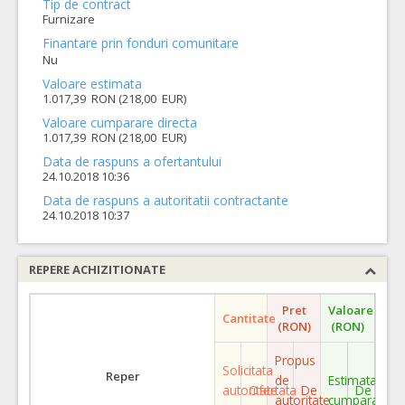
Tip de contract
Furnizare
Finantare prin fonduri comunitare
Nu
Valoare estimata
1.017,39 RON (218,00 EUR)
Valoare cumparare directa
1.017,39 RON (218,00 EUR)
Data de raspuns a ofertantului
24.10.2018 10:36
Data de raspuns a autoritatii contractante
24.10.2018 10:37
REPERE ACHIZITIONATE
Pret
Valoare
Cantitate
(RON)
(RON)
Propus
Solicitata
Reper
de
Estimata
autoritate
Ofertata
De
De
autoritate
cumparare