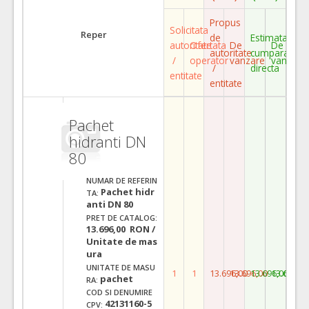
Propus
Solicitata
Reper
de
Estimata
autoritate
Ofertata
De
De
autoritate
cumparare
/
operator
vanzare
vanzare
/
directa
entitate
entitate
Pachet
hidranti DN
80
NUMAR DE REFERIN
Pachet hidr
TA:
anti DN 80
PRET DE CATALOG:
13.696,00 RON /
Unitate de mas
ura
UNITATE DE MASU
1
1
13.696,00
13.696,00
13.696,00
13.696,0
pachet
RA:
COD SI DENUMIRE
42131160-5
CPV: