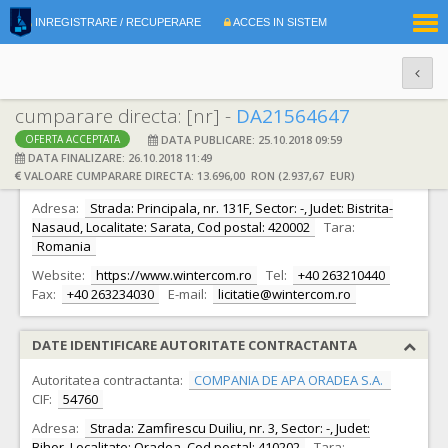
|
INREGISTRARE / RECUPERARE
ACCES IN SISTEM
RO
EN
cumparare directa: [nr] -
DA21564647
DATA PUBLICARE: 25.10.2018 09:59
OFERTA ACCEPTATA
DATE IDENTIFICARE OFERTANT
DATA FINALIZARE: 26.10.2018 11:49
VALOARE CUMPARARE DIRECTA: 13.696,00 RON (2.937,67 EUR)
Ofertant:
S.C. WINTER COM S.R.L. S.R.L.
CIF:
7702347
Adresa:
Strada: Principala, nr. 131F, Sector: -, Judet: Bistrita-
Nasaud, Localitate: Sarata, Cod postal: 420002
Tara:
Romania
Website:
https://www.wintercom.ro
Tel:
+40 263210440
Fax:
+40 263234030
E-mail:
licitatie@wintercom.ro
DATE IDENTIFICARE AUTORITATE CONTRACTANTA
Autoritatea contractanta:
COMPANIA DE APA ORADEA S.A.
CIF:
54760
Adresa:
Strada: Zamfirescu Duiliu, nr. 3, Sector: -, Judet:
Bihor, Localitate: Oradea, Cod postal: 410202
Tara: