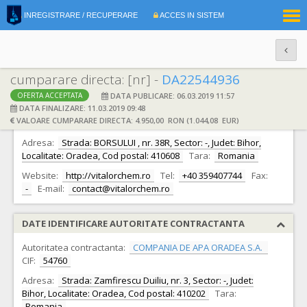
|
INREGISTRARE / RECUPERARE
ACCES IN SISTEM
RO
EN
cumparare directa: [nr] -
DA22544936
DATA PUBLICARE: 06.03.2019 11:57
OFERTA ACCEPTATA
DATE IDENTIFICARE OFERTANT
DATA FINALIZARE: 11.03.2019 09:48
VALOARE CUMPARARE DIRECTA: 4.950,00 RON (1.044,08 EUR)
Ofertant:
S.C. VITALOR CHEM S.R.L.
CIF:
5707208
Adresa:
Strada: BORSULUI , nr. 38R, Sector: -, Judet: Bihor,
Localitate: Oradea, Cod postal: 410608
Tara:
Romania
Website:
http://vitalorchem.ro
Tel:
+40 359407744
Fax:
-
E-mail:
contact@vitalorchem.ro
DATE IDENTIFICARE AUTORITATE CONTRACTANTA
Autoritatea contractanta:
COMPANIA DE APA ORADEA S.A.
CIF:
54760
Adresa:
Strada: Zamfirescu Duiliu, nr. 3, Sector: -, Judet:
Bihor, Localitate: Oradea, Cod postal: 410202
Tara:
Romania