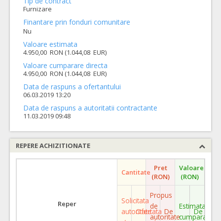
Tip de contract
Furnizare
Finantare prin fonduri comunitare
Nu
Valoare estimata
4.950,00 RON (1.044,08 EUR)
Valoare cumparare directa
4.950,00 RON (1.044,08 EUR)
Data de raspuns a ofertantului
06.03.2019 13:20
Data de raspuns a autoritatii contractante
11.03.2019 09:48
REPERE ACHIZITIONATE
Pret
Valoare
Cantitate
(RON)
(RON)
Propus
Solicitata
Reper
de
Estimata
autoritate
Ofertata
De
De
autoritate
cumparare