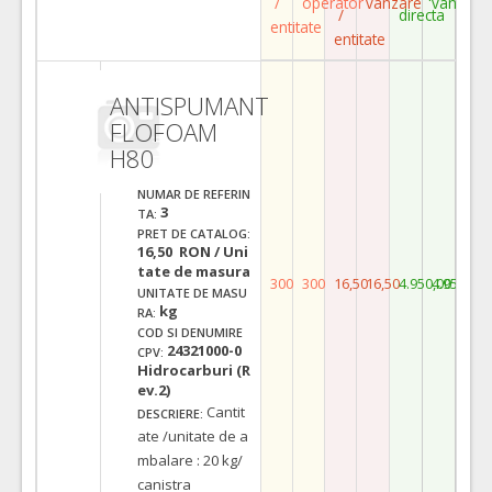
/
operator
vanzare
vanzare
/
directa
entitate
entitate
ANTISPUMANT
FLOFOAM
H80
NUMAR DE REFERIN
3
TA:
PRET DE CATALOG:
16,50 RON / Uni
tate de masura
300
300
16,50
16,50
4.950,00
4.950,00
UNITATE DE MASU
kg
RA:
COD SI DENUMIRE
24321000-0
CPV:
Hidrocarburi (R
ev.2)
Cantit
DESCRIERE:
ate /unitate de a
mbalare : 20 kg/
canistra