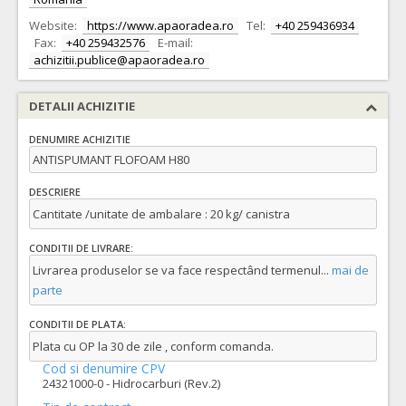
Website:
https://www.apaoradea.ro
Tel:
+40 259436934
Fax:
+40 259432576
E-mail:
achizitii.publice@apaoradea.ro
DETALII ACHIZITIE
DENUMIRE ACHIZITIE
ANTISPUMANT FLOFOAM H80
DESCRIERE
Cantitate /unitate de ambalare : 20 kg/ canistra
CONDITII DE LIVRARE:
Livrarea produselor se va face respectând termenul
...
mai de
parte
CONDITII DE PLATA:
Plata cu OP la 30 de zile , conform comanda.
Cod si denumire CPV
24321000-0 - Hidrocarburi (Rev.2)