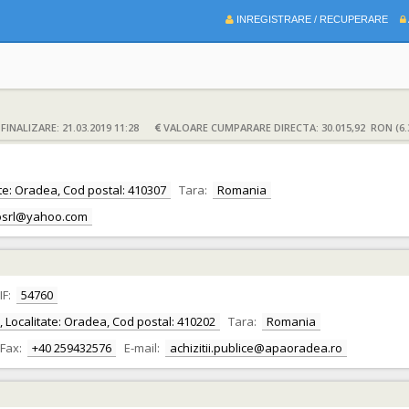
INREGISTRARE / RECUPERARE
INALIZARE: 21.03.2019 11:28
VALOARE CUMPARARE DIRECTA: 30.015,92 RON (6.
itate: Oradea, Cod postal: 410307
Tara:
Romania
osrl@yahoo.com
IF:
54760
or, Localitate: Oradea, Cod postal: 410202
Tara:
Romania
Fax:
+40 259432576
E-mail:
achizitii.publice@apaoradea.ro