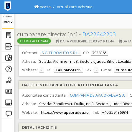
Acasa
Vizualizare achizitie
E - LICITATIE
MENIU
cumparare directa: [nr] -
DA22642203
DATA PUBLICARE: 20.03.2019 13:44
DATA F
OFERTA ACCEPTATA
DATE IDENTIFICARE OFERTANT
Ofertant:
S.C. EUROAUTO S.R.L.
CIF:
7938365
Adresa:
Strada: Aluminei, nr. 3, Sector: -, Judet: Bihor, Local
Website:
-
Tel:
+40 744550859
Fax:
-
E-mail:
euroaut
DATE IDENTIFICARE AUTORITATE CONTRACTANTA
Autoritatea contractanta:
COMPANIA DE APA ORADEA S.A.
C
Adresa:
Strada: Zamfirescu Duiliu, nr. 3, Sector: -, Judet: Bih
Website:
https://www.apaoradea.ro
Tel:
+40 259436934
DETALII ACHIZITIE