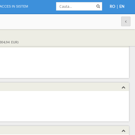
|
ACCES IN SISTEM
RO
EN
304,94 EUR)