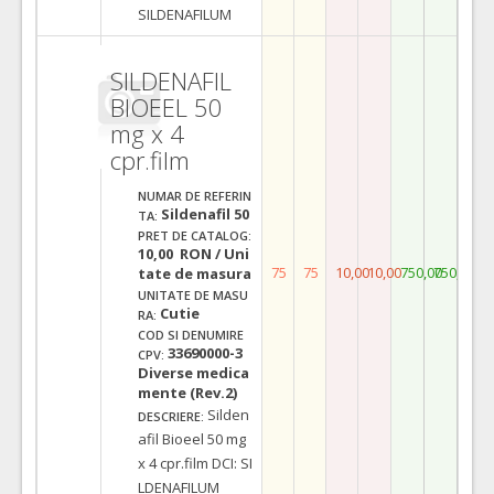
SILDENAFILUM
SILDENAFIL
BIOEEL 50
mg x 4
cpr.film
NUMAR DE REFERIN
Sildenafil 50
TA:
PRET DE CATALOG:
10,00 RON / Uni
75
75
10,00
10,00
750,00
750,00
tate de masura
UNITATE DE MASU
Cutie
RA:
COD SI DENUMIRE
33690000-3
CPV:
Diverse medica
mente (Rev.2)
Silden
DESCRIERE:
afil Bioeel 50 mg
x 4 cpr.film DCI: SI
LDENAFILUM