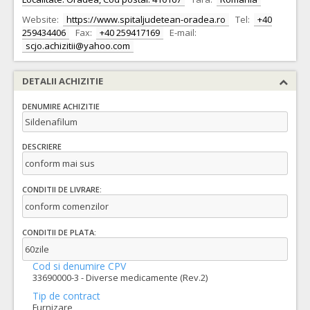
Website:
https://www.spitaljudetean-oradea.ro
Tel:
+40
259434406
Fax:
+40 259417169
E-mail:
scjo.achizitii@yahoo.com
DETALII ACHIZITIE
DENUMIRE ACHIZITIE
Sildenafilum
DESCRIERE
conform mai sus
CONDITII DE LIVRARE:
conform comenzilor
CONDITII DE PLATA:
60zile
Cod si denumire CPV
33690000-3 - Diverse medicamente (Rev.2)
Tip de contract
Furnizare