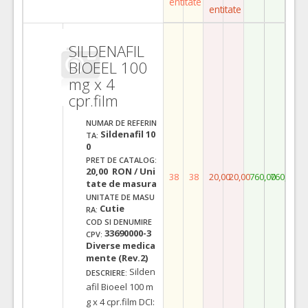
entitate
entitate
SILDENAFIL
BIOEEL 100
mg x 4
cpr.film
NUMAR DE REFERIN
Sildenafil 10
TA:
0
PRET DE CATALOG:
20,00 RON / Uni
38
38
20,00
20,00
760,00
760,00
tate de masura
UNITATE DE MASU
Cutie
RA:
COD SI DENUMIRE
33690000-3
CPV:
Diverse medica
mente (Rev.2)
Silden
DESCRIERE:
afil Bioeel 100 m
g x 4 cpr.film DCI: