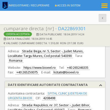
|
INREGISTRARE / RECUPERARE
ACCES IN SISTEM
RO
EN
cumparare directa: [nr] -
DA22869301
DATA PUBLICARE: 18.04.2019 14:24
OFERTA ACCEPTATA
DATE IDENTIFICARE OFERTANT
DATA FINALIZARE: 18.04.2019 14:45
VALOARE CUMPARARE DIRECTA: 1.510,00 RON (317,08 EUR)
Ofertant:
S.C. BIOEEL S.R.L.
CIF:
1199107
Adresa:
Strada: Bega, nr. 5, Sector: -, Judet: Mures,
Localitate: Targu Mures, Cod postal: 540390
Tara:
Romania
Website:
https://www.bioeel.ro
Tel:
+40 265246335
Fax:
+40 265250075
E-mail:
licitatii@bioeel.ro
DATE IDENTIFICARE AUTORITATE CONTRACTANTA
Autoritatea contractanta:
SPITAL CLINIC JUDETEAN DE
URGENTA BIHOR
CIF:
4208498
Adresa:
Strada: Republicii, nr. 37, Sector: -, Judet: Bihor,
Localitate: Oradea, Cod postal: 410167
Tara:
Romania