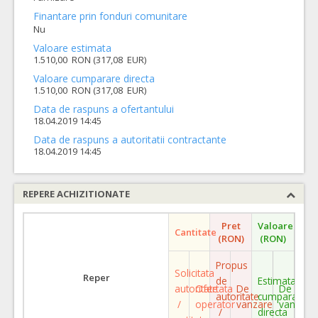
Finantare prin fonduri comunitare
Nu
Valoare estimata
1.510,00 RON (317,08 EUR)
Valoare cumparare directa
1.510,00 RON (317,08 EUR)
Data de raspuns a ofertantului
18.04.2019 14:45
Data de raspuns a autoritatii contractante
18.04.2019 14:45
REPERE ACHIZITIONATE
Pret
Valoare
Cantitate
(RON)
(RON)
Propus
Solicitata
Reper
de
Estimata
autoritate
Ofertata
De
De
autoritate
cumparare
/
operator
vanzare
vanzare
/
directa