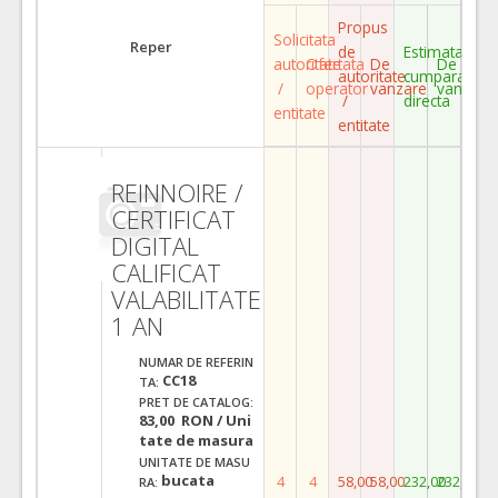
Propus
Solicitata
Reper
de
Estimata
autoritate
Ofertata
De
De
autoritate
cumparare
/
operator
vanzare
vanzare
/
directa
entitate
entitate
REINNOIRE /
CERTIFICAT
DIGITAL
CALIFICAT
VALABILITATE
1 AN
NUMAR DE REFERIN
CC18
TA:
PRET DE CATALOG:
83,00 RON / Uni
tate de masura
UNITATE DE MASU
bucata
4
4
58,00
58,00
232,00
232,00
RA: