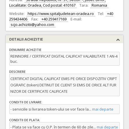
Localitate: Oradea, Cod postal: 410167
Tara:
Romania
Website:
https://www.spitaljudetean-oradea.ro
Tel:
+40
259434406
Fax:
+40 259417169
E-mail:
scjo.achizitii@yahoo.com
DETALII ACHIZITIE
DENUMIRE ACHIZITIE
REINNOIRE / CERTIFICAT DIGITAL CALIFICAT VALABILITATE 1 AN-4
buc.
DESCRIERE
CERTIFICAT DIGITAL CALIFICAT EMIS PE ORICE DISPOZITIV CRIPT
OGRAFIC (token) DETINUT DE CLIENT SI EMIS DE ORICE ALT FUR
NIZOR DE CERTIFICATE CALIFICATE
CONDITII DE LIVRARE:
- serviciile si livrarea token-ului se vor face la
...
mai departe
CONDITII DE PLATA:
- Plata se va face cu O.P. în termen de 60 de zile
...
mai departe