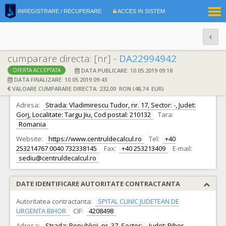
|
INREGISTRARE / RECUPERARE
ACCES IN SISTEM
RO
EN
cumparare directa: [nr] -
DA22994942
DATA PUBLICARE: 10.05.2019 09:18
OFERTA ACCEPTATA
DATE IDENTIFICARE OFERTANT
DATA FINALIZARE: 10.05.2019 09:43
VALOARE CUMPARARE DIRECTA: 232,00 RON (48,74 EUR)
Ofertant:
S.C. CENTRUL DE CALCUL S.A.
CIF:
2163993
Adresa:
Strada: Vladimirescu Tudor, nr. 17, Sector: -, Judet:
Gorj, Localitate: Targu Jiu, Cod postal: 210132
Tara:
Romania
Website:
https://www.centruldecalcul.ro
Tel:
+40
253214767 0040 732338145
Fax:
+40 253213409
E-mail:
sediu@centruldecalcul.ro
DATE IDENTIFICARE AUTORITATE CONTRACTANTA
Autoritatea contractanta:
SPITAL CLINIC JUDETEAN DE
URGENTA BIHOR
CIF:
4208498
Adresa:
Strada: Republicii, nr. 37, Sector: -, Judet: Bihor,