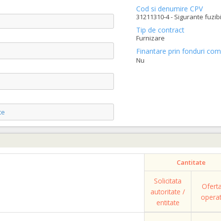
Cod si denumire CPV
31211310-4 - Sigurante fuzibi
Tip de contract
Furnizare
Finantare prin fonduri com
Nu
te
Cantitate
Solicitata
Ofert
autoritate /
opera
entitate