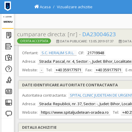
Acasa
Vizualizare achizitie
E - LICITATIE
MENIU
cumparare directa: [nr] -
DA23004623
DATA PUBLICARE: 13.05.2019 07:37
DATA F
OFERTA ACCEPTATA
DATE IDENTIFICARE OFERTANT
Ofertant:
S.C. HERALIM S.R.L.
CIF:
21719948
Adresa:
Strada: Pascal, nr. 4, Sector: -, Judet: Bihor, Localit
Website:
-
Tel:
+40 359177971
Fax:
+40 359177971
E-m
DATE IDENTIFICARE AUTORITATE CONTRACTANTA
Autoritatea contractanta:
SPITAL CLINIC JUDETEAN DE URGEN
Adresa:
Strada: Republicii, nr. 37, Sector: -, Judet: Bihor, Loc
Website:
https://www.spitaljudetean-oradea.ro
Tel:
+40 
DETALII ACHIZITIE