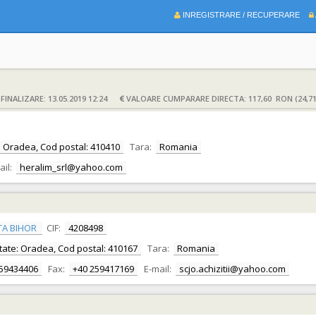
INREGISTRARE / RECUPERARE
INALIZARE: 13.05.2019 12:24
VALOARE CUMPARARE DIRECTA: 117,60 RON (24,7
ate: Oradea, Cod postal: 410410
Tara:
Romania
ail:
heralim_srl@yahoo.com
TA BIHOR
CIF:
4208498
alitate: Oradea, Cod postal: 410167
Tara:
Romania
259434406
Fax:
+40 259417169
E-mail:
scjo.achizitii@yahoo.com