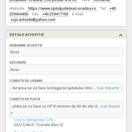
Website:
https://www.spitaljudetean-oradea.ro
Tel:
+40
259434406
Fax:
+40 259417169
E-mail:
scjo.achizitii@yahoo.com
DETALII ACHIZITIE
DENUMIRE ACHIZITIE
Rosii
DESCRIERE
Rosii
CONDITII DE LIVRARE:
- livrarea se va face la magazia spitalului- bloc
...
mai departe
CONDITII DE PLATA:
- plata se va face cu OP în termen de 60 de zile d
...
mai depart
e
Cod si denumire CPV
03221240-0 - Tomate (Rev.2)