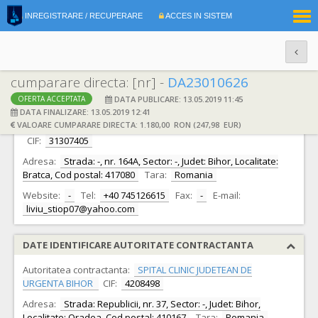
|
INREGISTRARE / RECUPERARE
ACCES IN SISTEM
RO
EN
cumparare directa: [nr] -
DA23010626
DATA PUBLICARE: 13.05.2019 11:45
OFERTA ACCEPTATA
DATE IDENTIFICARE OFERTANT
DATA FINALIZARE: 13.05.2019 12:41
VALOARE CUMPARARE DIRECTA: 1.180,00 RON (247,98 EUR)
Ofertant:
STIOP LIVIU CRISTIN INTREPRINDERE INDIVIDUALA -
CIF:
31307405
Adresa:
Strada: -, nr. 164A, Sector: -, Judet: Bihor, Localitate:
Bratca, Cod postal: 417080
Tara:
Romania
Website:
-
Tel:
+40 745126615
Fax:
-
E-mail:
liviu_stiop07@yahoo.com
DATE IDENTIFICARE AUTORITATE CONTRACTANTA
Autoritatea contractanta:
SPITAL CLINIC JUDETEAN DE
URGENTA BIHOR
CIF:
4208498
Adresa:
Strada: Republicii, nr. 37, Sector: -, Judet: Bihor,
Localitate: Oradea, Cod postal: 410167
Tara:
Romania