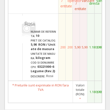
/
operator
vanzare
vanzare
/
directa
entitate
entitate
Rosii
NUMAR DE REFERIN
10
TA:
PRET DE CATALOG:
5,90 RON / Unit
200
200
5,90
5,90
1.180,00
1.180,00
ate de masura
UNITATE DE MASU
kilogram
RA:
COD SI DENUMIRE
03221000-6
CPV:
Legume (Rev.2)
Rosii
DESCRIERE:
* Preturile sunt exprimate in RON fara
Valori
TVA
totale
1.180,00
1.180,00
(RON):
*