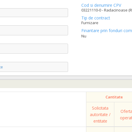
Cod si denumire CPV
03221110-0 - Radacinoase (R
Tip de contract
Furnizare
Finantare prin fonduri com
Nu
te
Cantitate
Solicitata
Ofert
autoritate /
opera
entitate