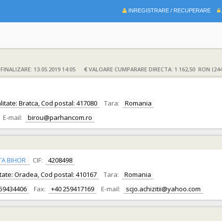
INREGISTRARE / RECUPERARE
INALIZARE: 13.05.2019 14:05
VALOARE CUMPARARE DIRECTA: 1.162,50 RON (244
calitate: Bratca, Cod postal: 417080
Tara:
Romania
E-mail:
birou@parhancom.ro
TA BIHOR
CIF:
4208498
alitate: Oradea, Cod postal: 410167
Tara:
Romania
259434406
Fax:
+40 259417169
E-mail:
scjo.achizitii@yahoo.com