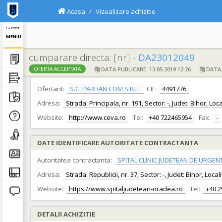
Acasa
Vizualizare achizitie
E - LICITATIE
MENIU
cumparare directa: [nr] -
DA23012049
DATA PUBLICARE: 13.05.2019 12:26
DATA F
OFERTA ACCEPTATA
DATE IDENTIFICARE OFERTANT
Ofertant:
S.C. PARHAN COM S.R.L.
CIF:
4491776
Adresa:
Strada: Principala, nr. 191, Sector: -, Judet: Bihor, Lo
Website:
http://www.ceva.ro
Tel:
+40 722465954
Fax:
-
DATE IDENTIFICARE AUTORITATE CONTRACTANTA
Autoritatea contractanta:
SPITAL CLINIC JUDETEAN DE URGEN
Adresa:
Strada: Republicii, nr. 37, Sector: -, Judet: Bihor, Loc
Website:
https://www.spitaljudetean-oradea.ro
Tel:
+40 
DETALII ACHIZITIE