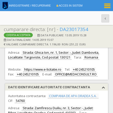
|
INREGISTRARE / RECUPERARE
ACCES IN SISTEM
RO
EN
cumparare directa: [nr] -
DA23017354
DATA PUBLICARE: 13.05.2019 15:28
OFERTA ACCEPTATA
DATE IDENTIFICARE OFERTANT
DATA FINALIZARE: 14.05.2019 15:07
VALOARE CUMPARARE DIRECTA: 1.196,00 RON (251,22 EUR)
Ofertant:
S.C. MEDA CONSULT S.R.L.
CIF:
15730038
Adresa:
Strada: Ghica Ion, nr. 1, Sector: -, Judet: Dambovita,
Localitate: Targoviste, Cod postal: 130121
Tara:
Romania
Website:
https://www.e-licitatie.ro
Tel:
+40 245210105
Fax:
+40 245210105
E-mail:
OFFICE@MEDACONSULT.RO
DATE IDENTIFICARE AUTORITATE CONTRACTANTA
Autoritatea contractanta:
COMPANIA DE APA ORADEA S.A.
CIF:
54760
Adresa:
Strada: Zamfirescu Duiliu, nr. 3, Sector: -, Judet:
Bihor, Localitate: Oradea, Cod postal: 410202
Tara: