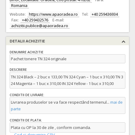
Romania
Website:
https://www.apaoradea.ro
Tel:
+40 259436934
Fax:
+40 259432576
E-mail:
achizitii.publice@apaoradea.ro
DETALII ACHIZITIE
DENUMIRE ACHIZITIE
Pachet tonere TN 324 originale
DESCRIERE
TN 324 Black – 2 buc x 133,00 TN 324 Cyan – 1 buc x 310,00 TN 3
24 Magenta – 1 buc x 310,00 IN 324 Yellow - 1 buc x 310,00
CONDITII DE LIVRARE:
Livrarea produselor se va face respectând termenul
...
mai de
parte
CONDITII DE PLATA:
Plata cu OP la 30 de zile , conform comanda.
Cod si denumire CPV