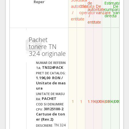
Reper
de
Estimata
autoritate
Ofertata
De
De
autoritate
cumparare
/
operator
vanzare
vanzare
/
directa
entitate
entitate
Pachet
tonere TN
324 originale
NUMAR DE REFERIN
TN324PACK
TA:
PRET DE CATALOG:
1.196,00 RON /
Unitate de mas
ura
UNITATE DE MASU
PACHET
RA:
1
1
1.196,00
1.196,00
1.196,00
1.196,00
COD SI DENUMIRE
30125100-2
CPV:
Cartuse de ton
er (Rev.2)
TN 324
DESCRIERE: