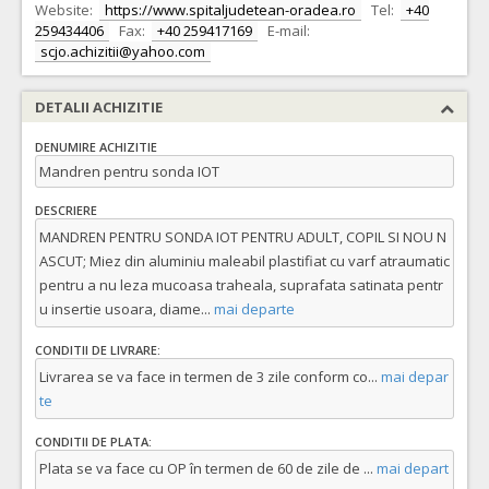
Website:
https://www.spitaljudetean-oradea.ro
Tel:
+40
259434406
Fax:
+40 259417169
E-mail:
scjo.achizitii@yahoo.com
DETALII ACHIZITIE
DENUMIRE ACHIZITIE
Mandren pentru sonda IOT
DESCRIERE
MANDREN PENTRU SONDA IOT PENTRU ADULT, COPIL SI NOU N
ASCUT; Miez din aluminiu maleabil plastifiat cu varf atraumatic
pentru a nu leza mucoasa traheala, suprafata satinata pentr
u insertie usoara, diame
...
mai departe
CONDITII DE LIVRARE:
Livrarea se va face in termen de 3 zile conform co
...
mai depar
te
CONDITII DE PLATA:
Plata se va face cu OP în termen de 60 de zile de
...
mai depart