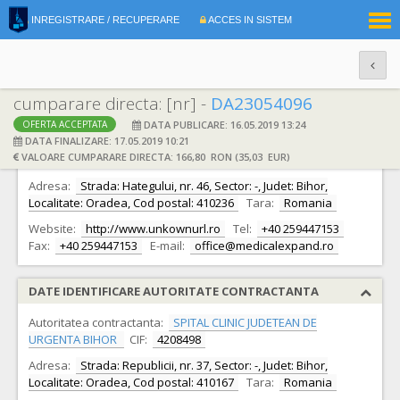
|
INREGISTRARE / RECUPERARE
ACCES IN SISTEM
RO
EN
cumparare directa: [nr] -
DA23054096
DATA PUBLICARE: 16.05.2019 13:24
OFERTA ACCEPTATA
DATE IDENTIFICARE OFERTANT
DATA FINALIZARE: 17.05.2019 10:21
VALOARE CUMPARARE DIRECTA: 166,80 RON (35,03 EUR)
Ofertant:
S.C. Euroexpand Impex S.R.L.
CIF:
13076876
Adresa:
Strada: Hategului, nr. 46, Sector: -, Judet: Bihor,
Localitate: Oradea, Cod postal: 410236
Tara:
Romania
Website:
http://www.unkownurl.ro
Tel:
+40 259447153
Fax:
+40 259447153
E-mail:
office@medicalexpand.ro
DATE IDENTIFICARE AUTORITATE CONTRACTANTA
Autoritatea contractanta:
SPITAL CLINIC JUDETEAN DE
URGENTA BIHOR
CIF:
4208498
Adresa:
Strada: Republicii, nr. 37, Sector: -, Judet: Bihor,
Localitate: Oradea, Cod postal: 410167
Tara:
Romania