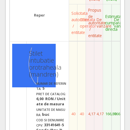
Propus
Solicitata
Reper
de
Estimata
autoritate
Ofertata
De
De
autoritate
cumparare
/
operator
vanzare
vanzare
/
directa
entitate
entitate
Stilet
intubatie
orotraheala
(mandren)
NUMAR DE REFERIN
5
TA:
PRET DE CATALOG:
6,00 RON / Unit
ate de masura
UNITATE DE MASU
40
40
4,17
4,17
166,80
166,80
buc
RA:
COD SI DENUMIRE
33141641-5
CPV:
Sonde (Rev.2)