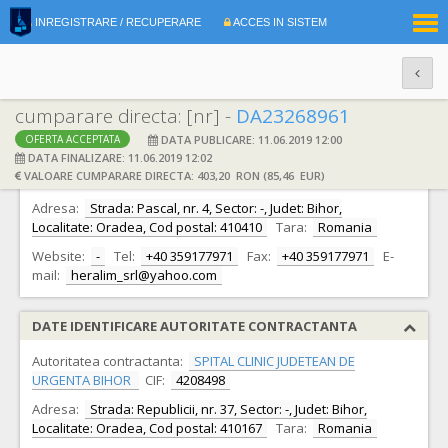
|
INREGISTRARE / RECUPERARE
ACCES IN SISTEM
RO
EN
cumparare directa: [nr] -
DA23268961
DATA PUBLICARE: 11.06.2019 12:00
OFERTA ACCEPTATA
DATE IDENTIFICARE OFERTANT
DATA FINALIZARE: 11.06.2019 12:02
VALOARE CUMPARARE DIRECTA: 403,20 RON (85,46 EUR)
Ofertant:
S.C. HERALIM S.R.L.
CIF:
21719948
Adresa:
Strada: Pascal, nr. 4, Sector: -, Judet: Bihor,
Localitate: Oradea, Cod postal: 410410
Tara:
Romania
Website:
-
Tel:
+40 359177971
Fax:
+40 359177971
E-
mail:
heralim_srl@yahoo.com
DATE IDENTIFICARE AUTORITATE CONTRACTANTA
Autoritatea contractanta:
SPITAL CLINIC JUDETEAN DE
URGENTA BIHOR
CIF:
4208498
Adresa:
Strada: Republicii, nr. 37, Sector: -, Judet: Bihor,
Localitate: Oradea, Cod postal: 410167
Tara:
Romania