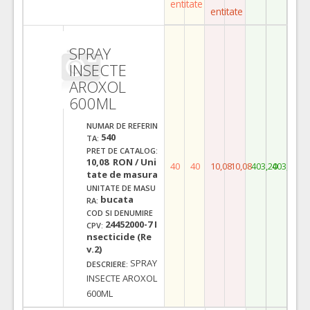
entitate
entitate
SPRAY
INSECTE
AROXOL
600ML
NUMAR DE REFERIN
540
TA:
PRET DE CATALOG:
10,08 RON / Uni
40
40
10,08
10,08
403,20
403,20
tate de masura
UNITATE DE MASU
bucata
RA:
COD SI DENUMIRE
24452000-7 I
CPV:
nsecticide (Re
v.2)
SPRAY
DESCRIERE:
INSECTE AROXOL
600ML