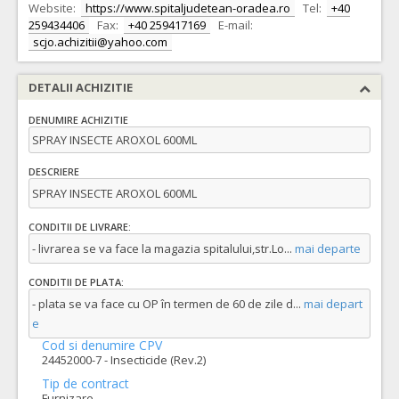
Website:
https://www.spitaljudetean-oradea.ro
Tel:
+40
259434406
Fax:
+40 259417169
E-mail:
scjo.achizitii@yahoo.com
DETALII ACHIZITIE
DENUMIRE ACHIZITIE
SPRAY INSECTE AROXOL 600ML
DESCRIERE
SPRAY INSECTE AROXOL 600ML
CONDITII DE LIVRARE:
- livrarea se va face la magazia spitalului,str.Lo
...
mai departe
CONDITII DE PLATA:
- plata se va face cu OP în termen de 60 de zile d
...
mai depart
e
Cod si denumire CPV
24452000-7 - Insecticide (Rev.2)
Tip de contract
Furnizare