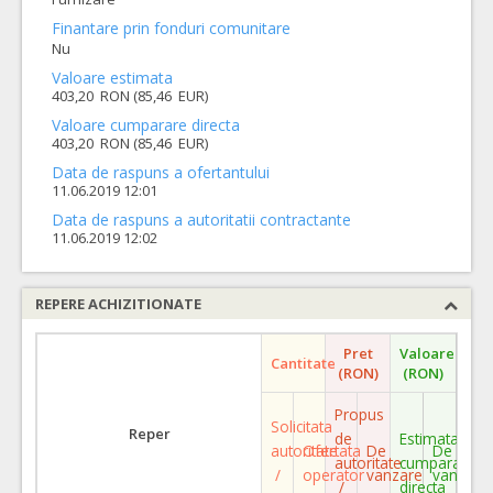
Finantare prin fonduri comunitare
Nu
Valoare estimata
403,20 RON (85,46 EUR)
Valoare cumparare directa
403,20 RON (85,46 EUR)
Data de raspuns a ofertantului
11.06.2019 12:01
Data de raspuns a autoritatii contractante
11.06.2019 12:02
REPERE ACHIZITIONATE
Pret
Valoare
Cantitate
(RON)
(RON)
Propus
Solicitata
Reper
de
Estimata
autoritate
Ofertata
De
De
autoritate
cumparare
/
operator
vanzare
vanzare
/
directa