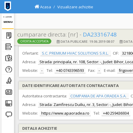
Acasa
Vizualizare achizitie
E - LICITATIE
MENIU
cumparare directa: [nr] -
DA23316748
DATA PUBLICARE: 19.06.2019 08:07
DATA F
OFERTA ACCEPTATA
DATE IDENTIFICARE OFERTANT
Ofertant:
S.C. PREMIUM HVAC SOLUTIONS S.R.L.
CIF:
32180
Adresa:
Strada: principala, nr. 108, Sector: -, Judet: Bihor, Lo
Website:
-
Tel:
+40 0743396593
Fax:
-
E-mail:
frigove
DATE IDENTIFICARE AUTORITATE CONTRACTANTA
Autoritatea contractanta:
COMPANIA DE APA ORADEA S.A.
C
Adresa:
Strada: Zamfirescu Duiliu, nr. 3, Sector: -, Judet: Bih
Website:
https://www.apaoradea.ro
Tel:
+40 259436934
DETALII ACHIZITIE