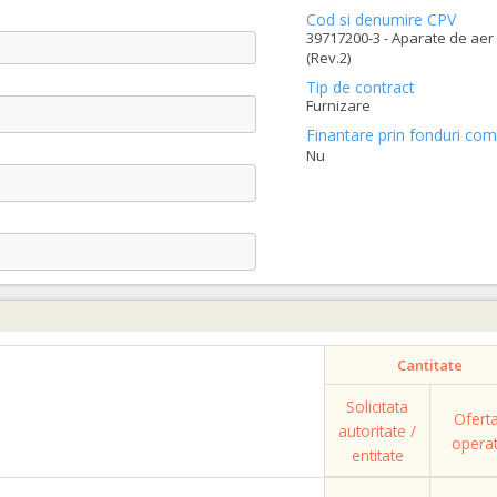
Cod si denumire CPV
39717200-3 - Aparate de aer 
(Rev.2)
Tip de contract
Furnizare
Finantare prin fonduri com
Nu
Cantitate
Solicitata
Ofert
autoritate /
opera
entitate