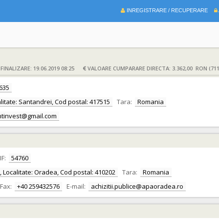
INREGISTRARE / RECUPERARE
INALIZARE: 19.06.2019 08:25
VALOARE CUMPARARE DIRECTA: 3.362,00 RON (711
635
calitate: Santandrei, Cod postal: 417515
Tara:
Romania
ntinvest@gmail.com
IF:
54760
or, Localitate: Oradea, Cod postal: 410202
Tara:
Romania
Fax:
+40 259432576
E-mail:
achizitii.publice@apaoradea.ro