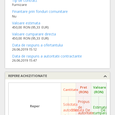
Tip de contract
Furnizare
Finantare prin fonduri comunitare
Nu
Valoare estimata
450,00 RON (95,33 EUR)
Valoare cumparare directa
450,00 RON (95,33 EUR)
Data de raspuns a ofertantului
26.06.2019 15:12
Data de raspuns a autoritatii contractante
26.06.2019 15:47
REPERE ACHIZITIONATE
Pret
Valoare
Cantitate
(RON)
(RON)
Propus
Solicitata
Reper
de
Estimata
autoritate
Ofertata
De
De
autoritate
cumparare