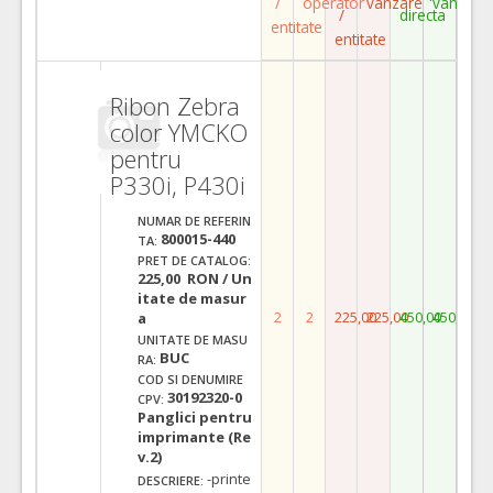
/
operator
vanzare
vanzare
/
directa
entitate
entitate
Ribon Zebra
color YMCKO
pentru
P330i, P430i
NUMAR DE REFERIN
800015-440
TA:
PRET DE CATALOG:
225,00 RON / Un
itate de masur
2
2
225,00
225,00
450,00
450,00
a
UNITATE DE MASU
BUC
RA:
COD SI DENUMIRE
30192320-0
CPV:
Panglici pentru
imprimante (Re
v.2)
-printe
DESCRIERE: