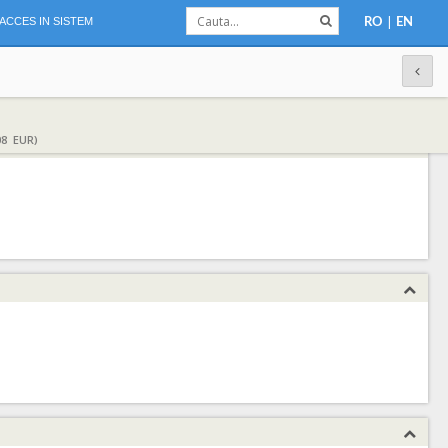
|
ACCES IN SISTEM
RO
EN
08 EUR)