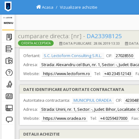
Acasa
Vizualizare achizitie
E - LICITATIE
MENIU
cumparare directa: [nr] -
DA23398125
DATA PUBLICARE: 28.06.2019 13:33
DATA F
OFERTA ACCEPTATA
DATE IDENTIFICARE OFERTANT
Ofertant:
S.C. Lectoform Consulting S.R.L.
CIF:
27028550
Adresa:
Strada: Alexandru cel Bun, nr. 1, Sector: -, Judet: Ba
Website:
https://www.lectoform.ro
Tel:
+40 234512143
F
DATE IDENTIFICARE AUTORITATE CONTRACTANTA
Autoritatea contractanta:
MUNICIPIUL ORADEA
CIF:
423048
Adresa:
Strada: Unirii, nr. 1, Sector: -, Judet: Bihor, Localita
Website:
https://www.oradea.ro
Tel:
+4 0259437000
Fax:
DETALII ACHIZITIE