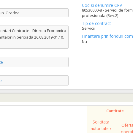
Cod si denumire CPV
80530000-8 - Servicii de for
Mun. Oradea
profesionala (Rev.2)
Tip de contract
Servicii
contari Contracte - Directia Economica
Finantare prin fonduri com
antelor in perioada 26.08.2019-01.10.
Nu
te
e
Cantitate
Solicitata
Ofert
autoritate /
opera