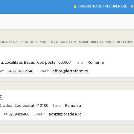
INREGISTRARE / RECUPERARE
INALIZARE: 01.07.2019 07:44
VALOARE CUMPARARE DIRECTA: 990,00 RON (209,
cau, Localitate: Bacau, Cod postal: 600057
Tara:
Romania
ax:
+40 234512146
E-mail:
office@lectoform.ro
7
te: Oradea, Cod postal: 410100
Tara:
Romania
+4 0259409406
E-mail:
achizii@oradea.ro