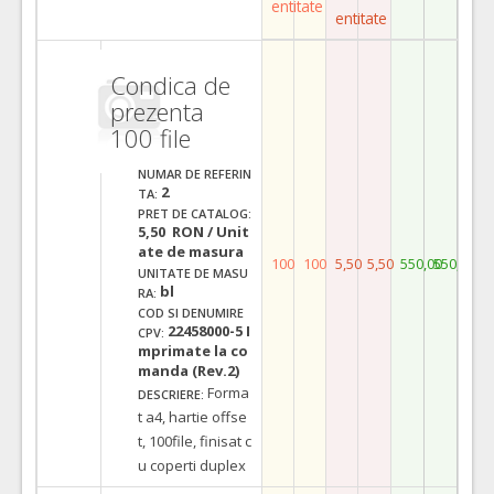
entitate
entitate
Condica de
prezenta
100 file
NUMAR DE REFERIN
2
TA:
PRET DE CATALOG:
5,50 RON / Unit
ate de masura
100
100
5,50
5,50
550,00
550,00
UNITATE DE MASU
bl
RA:
COD SI DENUMIRE
22458000-5 I
CPV:
mprimate la co
manda (Rev.2)
Forma
DESCRIERE:
t a4, hartie offse
t, 100file, finisat c
u coperti duplex