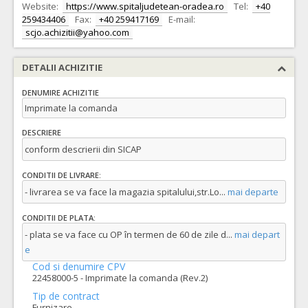
Website:
https://www.spitaljudetean-oradea.ro
Tel:
+40
259434406
Fax:
+40 259417169
E-mail:
scjo.achizitii@yahoo.com
DETALII ACHIZITIE
DENUMIRE ACHIZITIE
Imprimate la comanda
DESCRIERE
conform descrierii din SICAP
CONDITII DE LIVRARE:
- livrarea se va face la magazia spitalului,str.Lo
...
mai departe
CONDITII DE PLATA:
- plata se va face cu OP în termen de 60 de zile d
...
mai depart
e
Cod si denumire CPV
22458000-5 - Imprimate la comanda (Rev.2)
Tip de contract
Furnizare