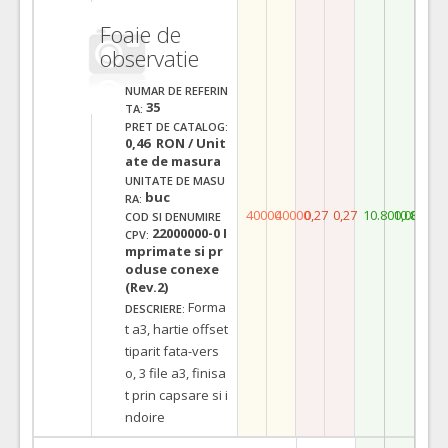
Foaie de
observatie
NUMAR DE REFERIN
35
TA:
PRET DE CATALOG:
0,46 RON / Unit
ate de masura
UNITATE DE MASU
buc
RA:
40000
40000
0,27
0,27
10.800,00
10.800,0
COD SI DENUMIRE
22000000-0 I
CPV:
mprimate si pr
oduse conexe
(Rev.2)
Forma
DESCRIERE:
t a3, hartie offset
tiparit fata-vers
o, 3 file a3, finisa
t prin capsare si i
ndoire