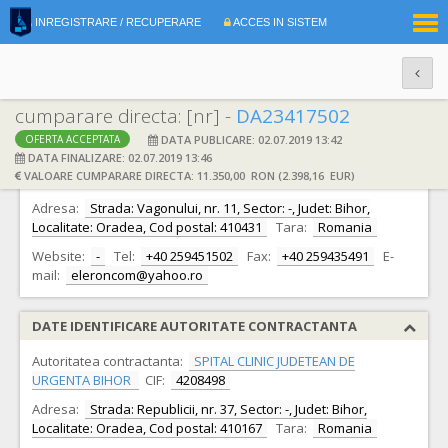
|
INREGISTRARE / RECUPERARE
ACCES IN SISTEM
RO
EN
cumparare directa: [nr] -
DA23417502
DATA PUBLICARE: 02.07.2019 13:42
OFERTA ACCEPTATA
DATE IDENTIFICARE OFERTANT
DATA FINALIZARE: 02.07.2019 13:46
VALOARE CUMPARARE DIRECTA: 11.350,00 RON (2.398,16 EUR)
Ofertant:
S.C. ELERON COM S.R.L.
CIF:
5590336
Adresa:
Strada: Vagonului, nr. 11, Sector: -, Judet: Bihor,
Localitate: Oradea, Cod postal: 410431
Tara:
Romania
Website:
-
Tel:
+40 259451502
Fax:
+40 259435491
E-
mail:
eleroncom@yahoo.ro
DATE IDENTIFICARE AUTORITATE CONTRACTANTA
Autoritatea contractanta:
SPITAL CLINIC JUDETEAN DE
URGENTA BIHOR
CIF:
4208498
Adresa:
Strada: Republicii, nr. 37, Sector: -, Judet: Bihor,
Localitate: Oradea, Cod postal: 410167
Tara:
Romania