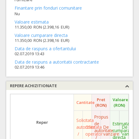
Finantare prin fonduri comunitare
Nu
Valoare estimata
11.350,00 RON (2.398,16 EUR)
Valoare cumparare directa
11.350,00 RON (2.398,16 EUR)
Data de raspuns a ofertantului
02.07.2019 13:43
Data de raspuns a autoritatii contractante
02.07.2019 13:46
REPERE ACHIZITIONATE
Pret
Valoare
Cantitate
(RON)
(RON)
Propus
Solicitata
Reper
de
Estimata
autoritate
Ofertata
De
De
autoritate
cumparare
/
operator
vanzare
vanzare
/
directa