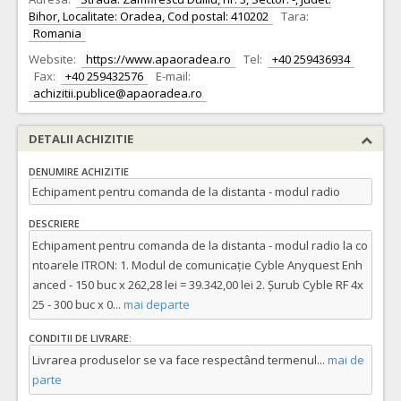
Bihor, Localitate: Oradea, Cod postal: 410202
Tara:
Romania
Website:
https://www.apaoradea.ro
Tel:
+40 259436934
Fax:
+40 259432576
E-mail:
achizitii.publice@apaoradea.ro
DETALII ACHIZITIE
DENUMIRE ACHIZITIE
Echipament pentru comanda de la distanta - modul radio
DESCRIERE
Echipament pentru comanda de la distanta - modul radio la co
ntoarele ITRON: 1. Modul de comunicație Cyble Anyquest Enh
anced - 150 buc x 262,28 lei = 39.342,00 lei 2. Șurub Cyble RF 4x
25 - 300 buc x 0
...
mai departe
CONDITII DE LIVRARE:
Livrarea produselor se va face respectând termenul
...
mai de
parte