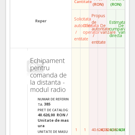
Cantitate
(RON)
(RON)
Propus
Solicitata
Reper
de
Estimata
autoritate
Ofertata
De
De
autoritate
cumparare
/
operator
vanzare
vanzare
/
directa
entitate
entitate
Echipament
pentru
comanda de
la distanta -
modul radio
NUMAR DE REFERIN
385
TA:
PRET DE CATALOG:
40.626,00 RON /
Unitate de mas
ura
1
1
40.626,00
40.626,00
40.626,00
40.626,0
UNITATE DE MASU