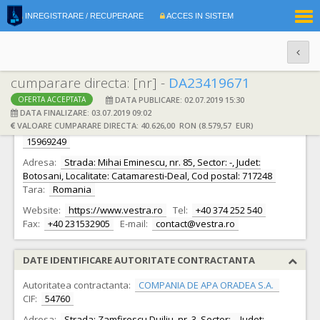
|
INREGISTRARE / RECUPERARE
ACCES IN SISTEM
RO
EN
cumparare directa: [nr] -
DA23419671
DATA PUBLICARE: 02.07.2019 15:30
OFERTA ACCEPTATA
DATE IDENTIFICARE OFERTANT
DATA FINALIZARE: 03.07.2019 09:02
VALOARE CUMPARARE DIRECTA: 40.626,00 RON (8.579,57 EUR)
Ofertant:
S.C. VESTRA INDUSTRY SRL S.R.L.
CIF:
15969249
Adresa:
Strada: Mihai Eminescu, nr. 85, Sector: -, Judet:
Botosani, Localitate: Catamaresti-Deal, Cod postal: 717248
Tara:
Romania
Website:
https://www.vestra.ro
Tel:
+40 374 252 540
Fax:
+40 231532905
E-mail:
contact@vestra.ro
DATE IDENTIFICARE AUTORITATE CONTRACTANTA
Autoritatea contractanta:
COMPANIA DE APA ORADEA S.A.
CIF:
54760
Adresa:
Strada: Zamfirescu Duiliu, nr. 3, Sector: -, Judet: