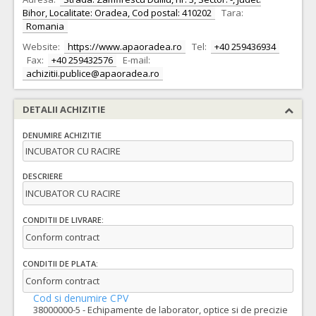
Bihor, Localitate: Oradea, Cod postal: 410202
Tara:
Romania
Website:
https://www.apaoradea.ro
Tel:
+40 259436934
Fax:
+40 259432576
E-mail:
achizitii.publice@apaoradea.ro
DETALII ACHIZITIE
DENUMIRE ACHIZITIE
INCUBATOR CU RACIRE
DESCRIERE
INCUBATOR CU RACIRE
CONDITII DE LIVRARE:
Conform contract
CONDITII DE PLATA:
Conform contract
Cod si denumire CPV
38000000-5 - Echipamente de laborator, optice si de precizie