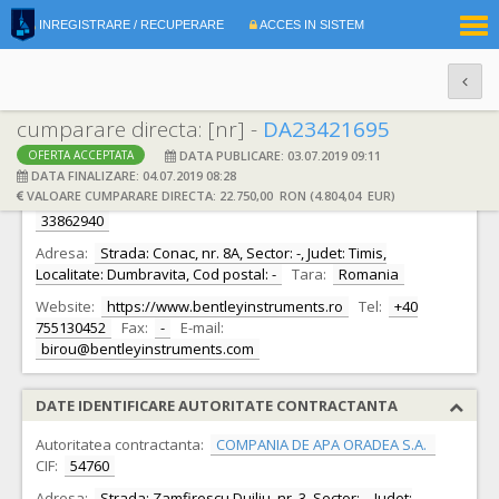
|
INREGISTRARE / RECUPERARE
ACCES IN SISTEM
RO
EN
cumparare directa: [nr] -
DA23421695
DATA PUBLICARE: 03.07.2019 09:11
OFERTA ACCEPTATA
DATE IDENTIFICARE OFERTANT
DATA FINALIZARE: 04.07.2019 08:28
VALOARE CUMPARARE DIRECTA: 22.750,00 RON (4.804,04 EUR)
Ofertant:
S.C. BENTLEY INSTRUMENTS S.R.L.
CIF:
33862940
Adresa:
Strada: Conac, nr. 8A, Sector: -, Judet: Timis,
Localitate: Dumbravita, Cod postal: -
Tara:
Romania
Website:
https://www.bentleyinstruments.ro
Tel:
+40
755130452
Fax:
-
E-mail:
birou@bentleyinstruments.com
DATE IDENTIFICARE AUTORITATE CONTRACTANTA
Autoritatea contractanta:
COMPANIA DE APA ORADEA S.A.
CIF:
54760
Adresa:
Strada: Zamfirescu Duiliu, nr. 3, Sector: -, Judet: