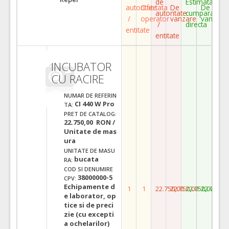
de
Estimata
autoritate
Ofertata
De
De
autoritate
cumparare
/
operator
vanzare
vanzare
/
directa
entitate
entitate
INCUBATOR
CU RACIRE
NUMAR DE REFERIN
CI 440 W Pro
TA:
PRET DE CATALOG:
22.750,00 RON /
Unitate de mas
ura
UNITATE DE MASU
bucata
RA:
COD SI DENUMIRE
38000000-5
CPV:
Echipamente d
1
1
22.750,00
22.750,00
22.750,00
22.750,0
e laborator, op
tice si de preci
zie (cu excepti
a ochelarilor)