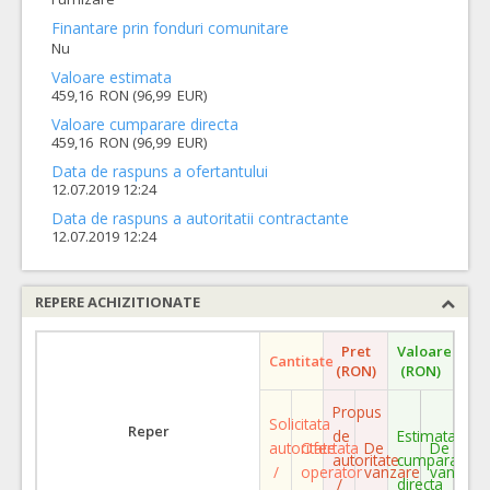
Finantare prin fonduri comunitare
Nu
Valoare estimata
459,16 RON (96,99 EUR)
Valoare cumparare directa
459,16 RON (96,99 EUR)
Data de raspuns a ofertantului
12.07.2019 12:24
Data de raspuns a autoritatii contractante
12.07.2019 12:24
REPERE ACHIZITIONATE
Pret
Valoare
Cantitate
(RON)
(RON)
Propus
Solicitata
Reper
de
Estimata
autoritate
Ofertata
De
De
autoritate
cumparare
/
operator
vanzare
vanzare
/
directa