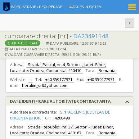
|
INREGISTRARE / RECUPERARE
ACCES IN SISTEM
RO
EN
cumparare directa: [nr] -
DA23491148
DATA PUBLICARE: 12.07.2019 12:23
OFERTA ACCEPTATA
DATE IDENTIFICARE OFERTANT
DATA FINALIZARE: 12.07.2019 12:24
VALOARE CUMPARARE DIRECTA: 459,16 RON (96,99 EUR)
Ofertant:
S.C. HERALIM S.R.L.
CIF:
21719948
Adresa:
Strada: Pascal, nr. 4, Sector: -, Judet: Bihor,
Localitate: Oradea, Cod postal: 410410
Tara:
Romania
Website:
-
Tel:
+40 359177971
Fax:
+40 359177971
E-
mail:
heralim_srl@yahoo.com
DATE IDENTIFICARE AUTORITATE CONTRACTANTA
Autoritatea contractanta:
SPITAL CLINIC JUDETEAN DE
URGENTA BIHOR
CIF:
4208498
Adresa:
Strada: Republicii, nr. 37, Sector: -, Judet: Bihor,
Localitate: Oradea, Cod postal: 410167
Tara:
Romania