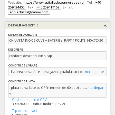
Website:
https://www.spitaljudetean-oradea.ro
Tel:
+40
259434406
Fax:
+40 259417169
E-mail:
scjo.achizitii@yahoo.com
DETALII ACHIZITIE
DENUMIRE ACHIZITIE
CHIUVETA INOX 2 CUVE + BATERIE si RAFT 4 POLITE 140X70X30
DESCRIERE
conform descrierii din sicap
CONDITII DE LIVRARE:
- livrarea se va face la magazia spitalului,str.Lo
...
mai departe
CONDITII DE PLATA:
- plata se va face cu OP în termen de 60 de zile d
...
mai depart
e
Cod si denumire CPV
39152000-2 - Rafturi mobile (Rev.2)
Tip de contract
Furnizare