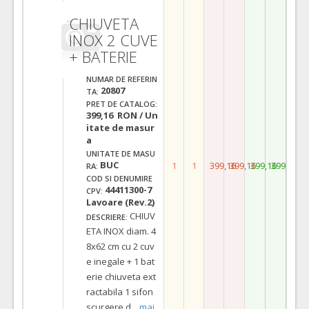
CHIUVETA
INOX 2 CUVE
+ BATERIE
NUMAR DE REFERIN
20807
TA:
PRET DE CATALOG:
399,16 RON / Un
itate de masur
a
UNITATE DE MASU
BUC
1
1
399,16
399,16
399,16
399,16
RA:
COD SI DENUMIRE
44411300-7
CPV:
Lavoare (Rev.2)
CHIUV
DESCRIERE:
ETA INOX diam. 4
8x62 cm cu 2 cuv
e inegale + 1 bat
erie chiuveta ext
ractabila 1 sifon
scurgere d
...
mai