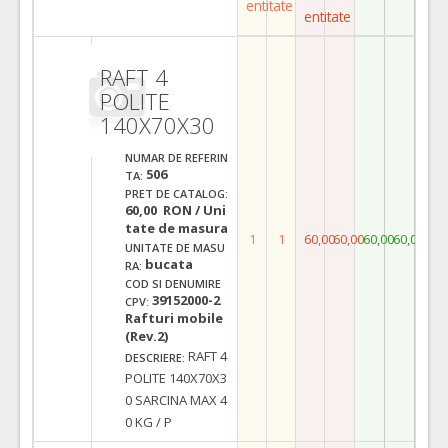
entitate
entitate
RAFT 4
POLITE
140X70X30
NUMAR DE REFERIN
506
TA:
PRET DE CATALOG:
60,00 RON / Uni
tate de masura
1
1
60,00
60,00
60,00
60,00
UNITATE DE MASU
bucata
RA:
COD SI DENUMIRE
39152000-2
CPV:
Rafturi mobile
(Rev.2)
RAFT 4
DESCRIERE:
POLITE 140X70X3
0 SARCINA MAX 4
0 KG / P