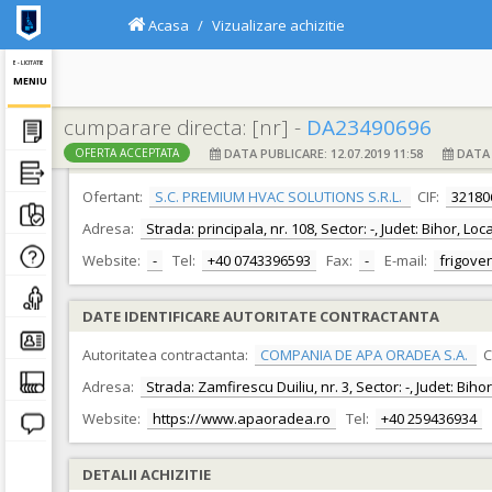
Acasa
Vizualizare achizitie
E - LICITATIE
MENIU
cumparare directa: [nr] -
DA23490696
DATA PUBLICARE: 12.07.2019 11:58
DATA F
OFERTA ACCEPTATA
DATE IDENTIFICARE OFERTANT
Ofertant:
S.C. PREMIUM HVAC SOLUTIONS S.R.L.
CIF:
32180
Adresa:
Strada: principala, nr. 108, Sector: -, Judet: Bihor, Lo
Website:
-
Tel:
+40 0743396593
Fax:
-
E-mail:
frigove
DATE IDENTIFICARE AUTORITATE CONTRACTANTA
Autoritatea contractanta:
COMPANIA DE APA ORADEA S.A.
C
Adresa:
Strada: Zamfirescu Duiliu, nr. 3, Sector: -, Judet: Bih
Website:
https://www.apaoradea.ro
Tel:
+40 259436934
DETALII ACHIZITIE