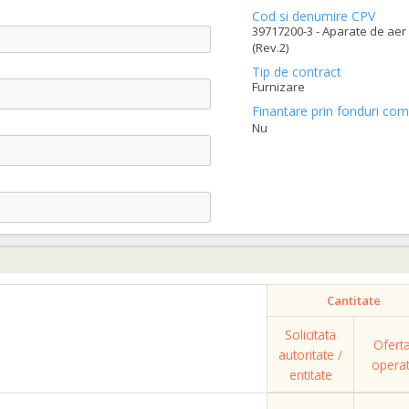
Cod si denumire CPV
39717200-3 - Aparate de aer 
(Rev.2)
Tip de contract
Furnizare
Finantare prin fonduri com
Nu
Cantitate
Solicitata
Ofert
autoritate /
opera
entitate