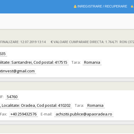
INREGISTRARE / RECUPERARE
INALIZARE: 12.07.2019 13:14
VALOARE CUMPARARE DIRECTA: 1.764,71 RON (372
635
calitate: Santandrei, Cod postal: 417515
Tara:
Romania
ntinvest@gmail.com
IF:
54760
or, Localitate: Oradea, Cod postal: 410202
Tara:
Romania
Fax:
+40 259432576
E-mail:
achizitii.publice@apaoradea.ro