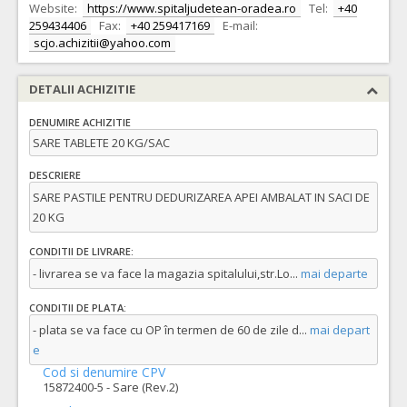
Website:
https://www.spitaljudetean-oradea.ro
Tel:
+40
259434406
Fax:
+40 259417169
E-mail:
scjo.achizitii@yahoo.com
DETALII ACHIZITIE
DENUMIRE ACHIZITIE
SARE TABLETE 20 KG/SAC
DESCRIERE
SARE PASTILE PENTRU DEDURIZAREA APEI AMBALAT IN SACI DE
20 KG
CONDITII DE LIVRARE:
- livrarea se va face la magazia spitalului,str.Lo
...
mai departe
CONDITII DE PLATA:
- plata se va face cu OP în termen de 60 de zile d
...
mai depart
e
Cod si denumire CPV
15872400-5 - Sare (Rev.2)