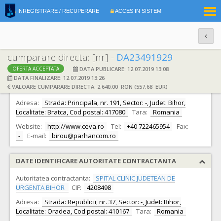
|
INREGISTRARE / RECUPERARE
ACCES IN SISTEM
RO
EN
cumparare directa: [nr] -
DA23491929
DATA PUBLICARE: 12.07.2019 13:08
OFERTA ACCEPTATA
DATE IDENTIFICARE OFERTANT
DATA FINALIZARE: 12.07.2019 13:26
VALOARE CUMPARARE DIRECTA: 2.640,00 RON (557,68 EUR)
Ofertant:
S.C. PARHAN COM S.R.L.
CIF:
4491776
Adresa:
Strada: Principala, nr. 191, Sector: -, Judet: Bihor,
Localitate: Bratca, Cod postal: 417080
Tara:
Romania
Website:
http://www.ceva.ro
Tel:
+40 722465954
Fax:
-
E-mail:
birou@parhancom.ro
DATE IDENTIFICARE AUTORITATE CONTRACTANTA
Autoritatea contractanta:
SPITAL CLINIC JUDETEAN DE
URGENTA BIHOR
CIF:
4208498
Adresa:
Strada: Republicii, nr. 37, Sector: -, Judet: Bihor,
Localitate: Oradea, Cod postal: 410167
Tara:
Romania