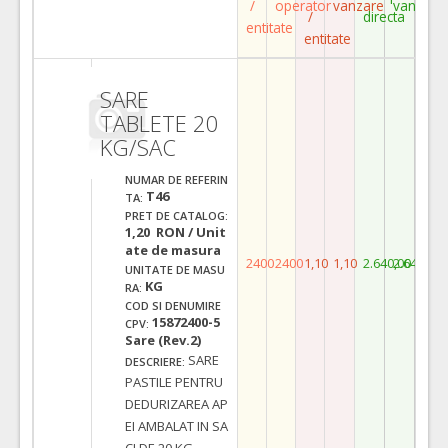
/
operator
vanzare
vanzare
/
directa
entitate
entitate
SARE
TABLETE 20
KG/SAC
NUMAR DE REFERIN
T46
TA:
PRET DE CATALOG:
1,20 RON / Unit
ate de masura
2400
2400
1,10
1,10
2.640,00
2.640,00
UNITATE DE MASU
KG
RA:
COD SI DENUMIRE
15872400-5
CPV:
Sare (Rev.2)
SARE
DESCRIERE:
PASTILE PENTRU
DEDURIZAREA AP
EI AMBALAT IN SA
CI DE 20 KG