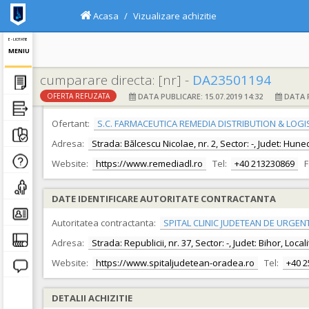
Acasa
Vizualizare achizitie
E - LICITATIE
MENIU
cumparare directa: [nr] -
DA23501194
DATA PUBLICARE: 15.07.2019 14:32
DATA F
OFERTA REFUZATA
DATE IDENTIFICARE OFERTANT
Ofertant:
S.C. FARMACEUTICA REMEDIA DISTRIBUTION & LOGISTI
Adresa:
Strada: Bălcescu Nicolae, nr. 2, Sector: -, Judet: Hun
Website:
https://www.remediadl.ro
Tel:
+40 213230869
F
DATE IDENTIFICARE AUTORITATE CONTRACTANTA
Autoritatea contractanta:
SPITAL CLINIC JUDETEAN DE URGEN
Adresa:
Strada: Republicii, nr. 37, Sector: -, Judet: Bihor, Loc
Website:
https://www.spitaljudetean-oradea.ro
Tel:
+40 
DETALII ACHIZITIE