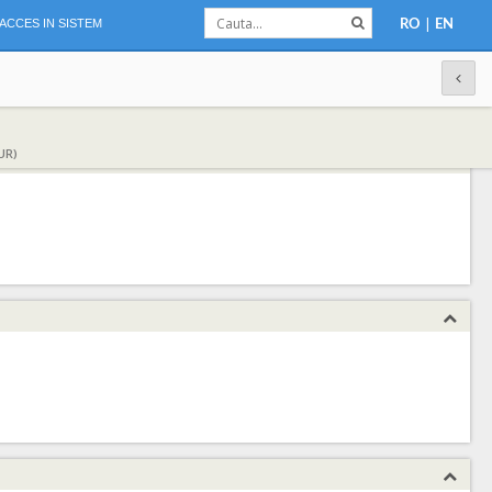
|
ACCES IN SISTEM
RO
EN
UR)