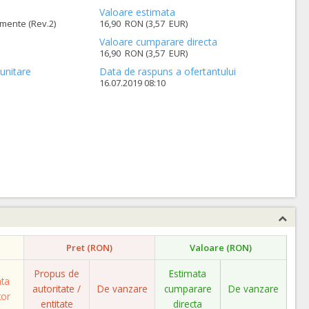
Valoare estimata
mente (Rev.2)
16,90 RON (3,57 EUR)
Valoare cumparare directa
16,90 RON (3,57 EUR)
unitare
Data de raspuns a ofertantului
16.07.2019 08:10
Pret (RON)
Valoare (RON)
Propus de
Estimata
ata
autoritate /
De vanzare
cumparare
De vanzare
tor
entitate
directa