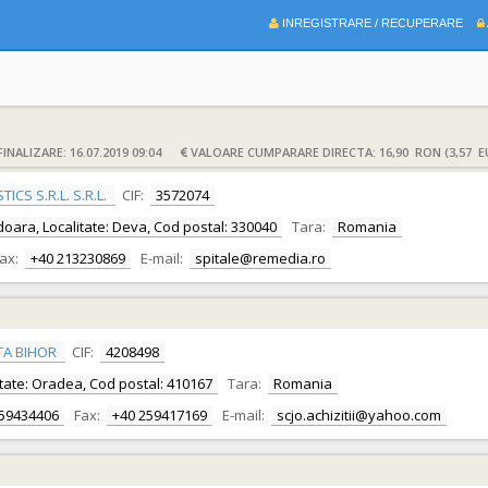
INREGISTRARE / RECUPERARE
INALIZARE: 16.07.2019 09:04
VALOARE CUMPARARE DIRECTA: 16,90 RON (3,57 E
CS S.R.L. S.R.L.
CIF:
3572074
edoara, Localitate: Deva, Cod postal: 330040
Tara:
Romania
ax:
+40 213230869
E-mail:
spitale@remedia.ro
TA BIHOR
CIF:
4208498
alitate: Oradea, Cod postal: 410167
Tara:
Romania
259434406
Fax:
+40 259417169
E-mail:
scjo.achizitii@yahoo.com