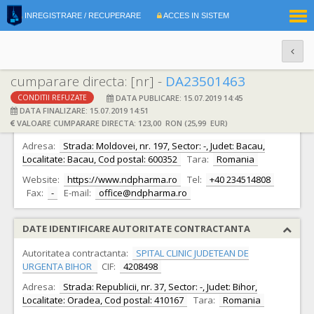
|
INREGISTRARE / RECUPERARE
ACCES IN SISTEM
RO
EN
cumparare directa: [nr] -
DA23501463
DATA PUBLICARE: 15.07.2019 14:45
CONDITII REFUZATE
DATE IDENTIFICARE OFERTANT
DATA FINALIZARE: 15.07.2019 14:51
VALOARE CUMPARARE DIRECTA: 123,00 RON (25,99 EUR)
Ofertant:
S.C. ND PHARMA S.R.L. S.R.L.
CIF:
22082443
Adresa:
Strada: Moldovei, nr. 197, Sector: -, Judet: Bacau,
Localitate: Bacau, Cod postal: 600352
Tara:
Romania
Website:
https://www.ndpharma.ro
Tel:
+40 234514808
Fax:
-
E-mail:
office@ndpharma.ro
DATE IDENTIFICARE AUTORITATE CONTRACTANTA
Autoritatea contractanta:
SPITAL CLINIC JUDETEAN DE
URGENTA BIHOR
CIF:
4208498
Adresa:
Strada: Republicii, nr. 37, Sector: -, Judet: Bihor,
Localitate: Oradea, Cod postal: 410167
Tara:
Romania