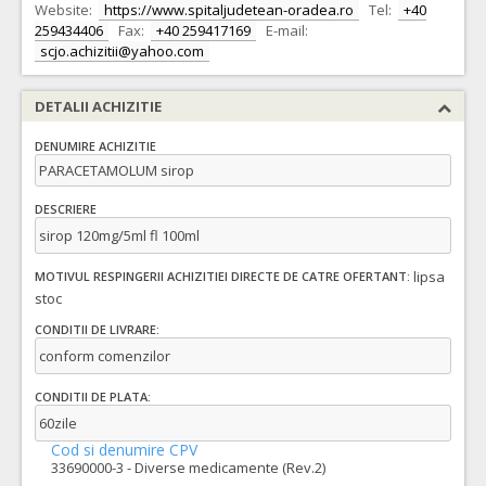
Website:
https://www.spitaljudetean-oradea.ro
Tel:
+40
259434406
Fax:
+40 259417169
E-mail:
scjo.achizitii@yahoo.com
DETALII ACHIZITIE
DENUMIRE ACHIZITIE
PARACETAMOLUM sirop
DESCRIERE
sirop 120mg/5ml fl 100ml
lipsa
MOTIVUL RESPINGERII ACHIZITIEI DIRECTE DE CATRE OFERTANT:
stoc
CONDITII DE LIVRARE:
conform comenzilor
CONDITII DE PLATA:
60zile
Cod si denumire CPV
33690000-3 - Diverse medicamente (Rev.2)