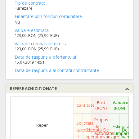
Tip de contract
Furnizare
Finantare prin fonduri comunitare
Nu
Valoare estimata
123,00 RON (25,99 EUR)
Valoare cumparare directa
123,00 RON (25,99 EUR)
Data de raspuns a ofertantului
15.07.2019 14:51
Data de raspuns a autoritatii contractante
REPERE ACHIZITIONATE
Pret
Valoare
Cantitate
(RON)
(RON)
Propus
Solicitata
Reper
de
Estimata
autoritate
Ofertata
De
De
autoritate
cumparare
/
operator
vanzare
vanzare