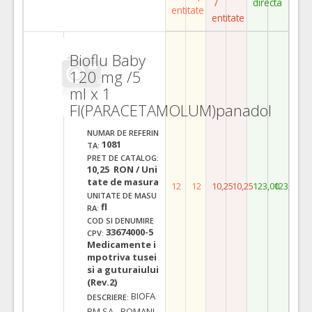
/
directa
entitate
entitate
Bioflu Baby
120 mg /5
ml x 1
Fl(PARACETAMOLUM)panadol
NUMAR DE REFERIN
1081
TA:
PRET DE CATALOG:
10,25 RON / Uni
tate de masura
12
12
10,25
10,25
123,00
123,00
UNITATE DE MASU
fl
RA:
COD SI DENUMIRE
33674000-5
CPV:
Medicamente i
mpotriva tusei
si a guturaiului
(Rev.2)
BIOFA
DESCRIERE:
RM SA - ROMANI