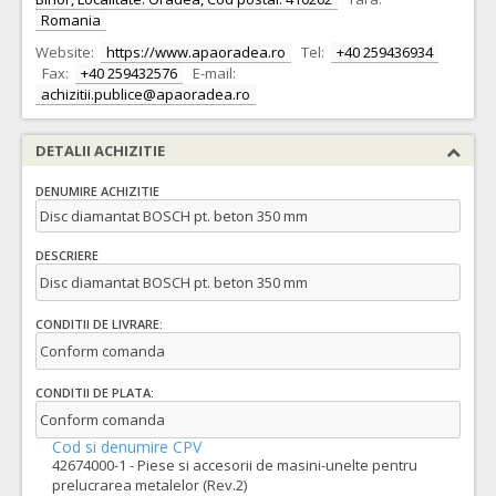
Romania
Website:
https://www.apaoradea.ro
Tel:
+40 259436934
Fax:
+40 259432576
E-mail:
achizitii.publice@apaoradea.ro
DETALII ACHIZITIE
DENUMIRE ACHIZITIE
Disc diamantat BOSCH pt. beton 350 mm
DESCRIERE
Disc diamantat BOSCH pt. beton 350 mm
CONDITII DE LIVRARE:
Conform comanda
CONDITII DE PLATA:
Conform comanda
Cod si denumire CPV
42674000-1 - Piese si accesorii de masini-unelte pentru
prelucrarea metalelor (Rev.2)