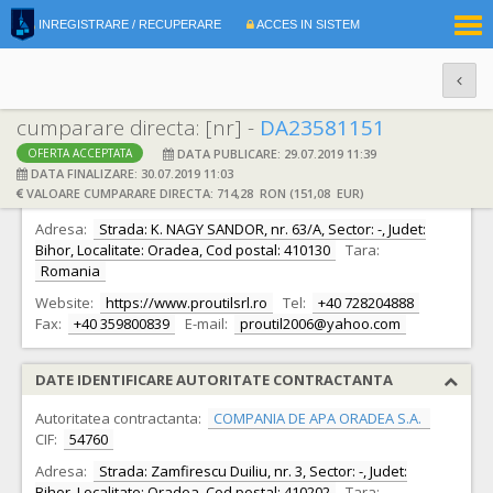
|
INREGISTRARE / RECUPERARE
ACCES IN SISTEM
RO
EN
cumparare directa: [nr] -
DA23581151
DATA PUBLICARE: 29.07.2019 11:39
OFERTA ACCEPTATA
DATE IDENTIFICARE OFERTANT
DATA FINALIZARE: 30.07.2019 11:03
VALOARE CUMPARARE DIRECTA: 714,28 RON (151,08 EUR)
Ofertant:
S.C. PROUTIL S.R.L.
CIF:
18729461
Adresa:
Strada: K. NAGY SANDOR, nr. 63/A, Sector: -, Judet:
Bihor, Localitate: Oradea, Cod postal: 410130
Tara:
Romania
Website:
https://www.proutilsrl.ro
Tel:
+40 728204888
Fax:
+40 359800839
E-mail:
proutil2006@yahoo.com
DATE IDENTIFICARE AUTORITATE CONTRACTANTA
Autoritatea contractanta:
COMPANIA DE APA ORADEA S.A.
CIF:
54760
Adresa:
Strada: Zamfirescu Duiliu, nr. 3, Sector: -, Judet:
Bihor, Localitate: Oradea, Cod postal: 410202
Tara: