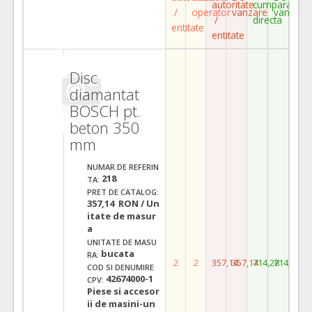
autoritate
cumparare
/
operator
vanzare
vanzare
/
directa
entitate
entitate
Disc
diamantat
BOSCH pt.
beton 350
mm
NUMAR DE REFERIN
218
TA:
PRET DE CATALOG:
357,14 RON / Un
itate de masur
a
UNITATE DE MASU
bucata
RA:
2
2
357,14
357,14
714,28
714,28
COD SI DENUMIRE
42674000-1
CPV:
Piese si accesor
ii de masini-un