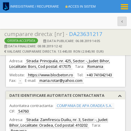
|
INREGISTRARE / RECUPERARE
ACCES IN SISTEM
RO
EN
cumparare directa: [nr] -
DA23631217
DATA PUBLICARE: 06.08.2019 14:05
OFERTA ACCEPTATA
DATE IDENTIFICARE OFERTANT
DATA FINALIZARE: 08.08.2019 12:42
VALOARE CUMPARARE DIRECTA: 13.440,00 RON (2.840,90 EUR)
Ofertant:
S.C. BLOC BETON S.R.L.
CIF:
27014342
Adresa:
Strada: Principala, nr. 425, Sector: -, Judet: Bihor,
Localitate: Bors, Cod postal: 417075
Tara:
Romania
Website:
https://www.blocbeton.ro
Tel:
+40 741042143
Fax:
-
E-mail:
maria.rotar@yahoo.com
DATE IDENTIFICARE AUTORITATE CONTRACTANTA
Autoritatea contractanta:
COMPANIA DE APA ORADEA S.A.
CIF:
54760
Adresa:
Strada: Zamfirescu Duiliu, nr. 3, Sector: -, Judet:
Bihor, Localitate: Oradea, Cod postal: 410202
Tara:
Romania