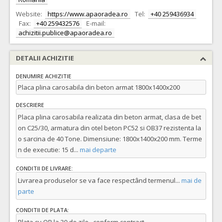
Website:
https://www.apaoradea.ro
Tel:
+40 259436934
Fax:
+40 259432576
E-mail:
achizitii.publice@apaoradea.ro
DETALII ACHIZITIE
DENUMIRE ACHIZITIE
Placa plina carosabila din beton armat 1800x1400x200
DESCRIERE
Placa plina carosabila realizata din beton armat, clasa de bet
on C25/30, armatura din otel beton PC52 si OB37 rezistenta la
o sarcina de 40 Tone. Dimensiune: 1800x1400x200 mm. Terme
n de executie: 15 d
...
mai departe
CONDITII DE LIVRARE:
Livrarea produselor se va face respectând termenul
...
mai de
parte
CONDITII DE PLATA: