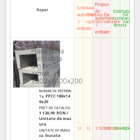
Propus
Solicitata
Reper
de
Estimata
autoritate
Ofertata
De
De
autoritate
cumparare
/
operator
vanzare
vanzare
/
directa
entitate
entitate
Placa plina
carosabila
din beton
armat
1800x1400x200
NUMAR DE REFERIN
PPCC 180x14
TA:
0x20
PRET DE CATALOG:
1.120,00 RON /
Unitate de mas
ura
12
12
1.120,00
1.120,00
13.440,00
13.440,0
UNITATE DE MASU
bucata
RA: