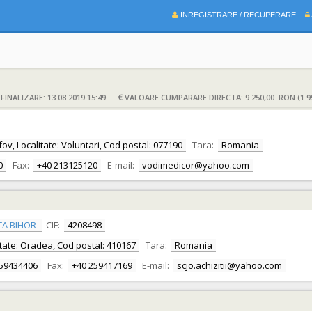
INREGISTRARE / RECUPERARE
INALIZARE: 13.08.2019 15:49
VALOARE CUMPARARE DIRECTA: 9.250,00 RON (1.9
lfov, Localitate: Voluntari, Cod postal: 077190
Tara:
Romania
0
Fax:
+40 213125120
E-mail:
vodimedicor@yahoo.com
TA BIHOR
CIF:
4208498
alitate: Oradea, Cod postal: 410167
Tara:
Romania
259434406
Fax:
+40 259417169
E-mail:
scjo.achizitii@yahoo.com