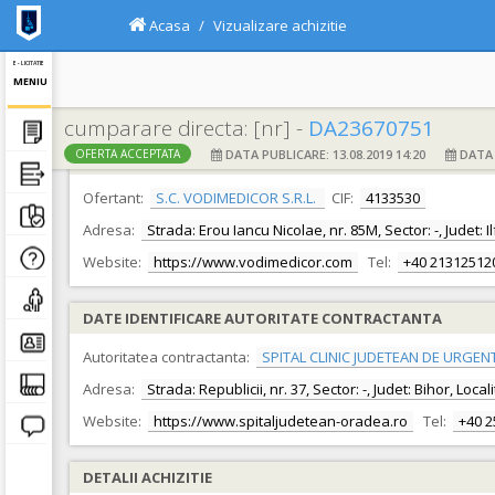
Acasa
Vizualizare achizitie
E - LICITATIE
MENIU
cumparare directa: [nr] -
DA23670751
DATA PUBLICARE: 13.08.2019 14:20
DATA F
OFERTA ACCEPTATA
DATE IDENTIFICARE OFERTANT
Ofertant:
S.C. VODIMEDICOR S.R.L.
CIF:
4133530
Adresa:
Strada: Erou Iancu Nicolae, nr. 85M, Sector: -, Judet: I
Website:
https://www.vodimedicor.com
Tel:
+40 21312512
DATE IDENTIFICARE AUTORITATE CONTRACTANTA
Autoritatea contractanta:
SPITAL CLINIC JUDETEAN DE URGEN
Adresa:
Strada: Republicii, nr. 37, Sector: -, Judet: Bihor, Loc
Website:
https://www.spitaljudetean-oradea.ro
Tel:
+40 
DETALII ACHIZITIE