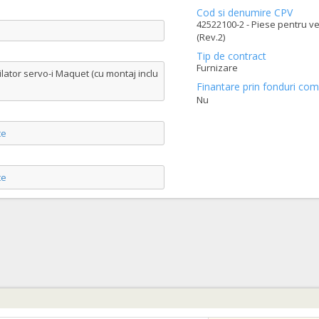
Cod si denumire CPV
42522100-2 - Piese pentru ve
(Rev.2)
Tip de contract
Furnizare
ilator servo-i Maquet (cu montaj inclu
Finantare prin fonduri com
Nu
te
te