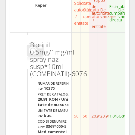
Solicitata
Reper
de
Estimata
autoritate
Ofertata
De
De
autoritate
cumparare
/
operator
vanzare
vanzare
/
directa
entitate
entitate
Biorinil
0.5mg/1mg/ml
spray naz-
susp*10ml
(COMBINATII)-6076
NUMAR DE REFERIN
10370
TA:
PRET DE CATALOG:
20,91 RON / Uni
tate de masura
UNITATE DE MASU
buc.
50
50
20,91
20,91
1.045,50
1.045,50
RA:
COD SI DENUMIRE
33674000-5
CPV:
Medicamente i