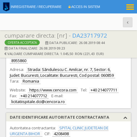
|
INREGISTRARE / RECUPERARE
ACCES IN SISTEM
RO
EN
cumparare directa: [nr] -
DA23717972
DATA PUBLICARE: 26.08.2019 08:44
OFERTA ACCEPTATA
DATE IDENTIFICARE OFERTANT
DATA FINALIZARE: 26.08.2019 09:23
VALOARE CUMPARARE DIRECTA: 1.045,50 RON (221,43 EUR)
Ofertant:
S.C. ALLIANCE HEALTHCARE ROMANIA S.R.L.
CIF:
8955860
Adresa:
Strada: Săndulescu C. Amilcar, nr. 7, Sector: 6,
Judet: Bucuresti, Localitate: Bucuresti, Cod postal: 060859
Tara:
Romania
Website:
https://www.cencora.com
Tel:
+40 214077711
Fax:
+40 214077712
E-mail:
licitatiispitale.dci@cencora.ro
DATE IDENTIFICARE AUTORITATE CONTRACTANTA
Autoritatea contractanta:
SPITAL CLINIC JUDETEAN DE
URGENTA BIHOR
CIF:
4208498