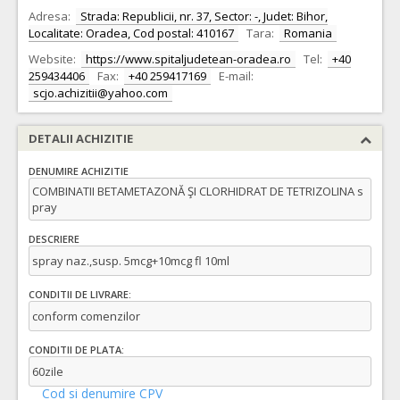
Adresa:
Strada: Republicii, nr. 37, Sector: -, Judet: Bihor,
Localitate: Oradea, Cod postal: 410167
Tara:
Romania
Website:
https://www.spitaljudetean-oradea.ro
Tel:
+40
259434406
Fax:
+40 259417169
E-mail:
scjo.achizitii@yahoo.com
DETALII ACHIZITIE
DENUMIRE ACHIZITIE
COMBINATII BETAMETAZONĂ ŞI CLORHIDRAT DE TETRIZOLINA s
pray
DESCRIERE
spray naz.,susp. 5mcg+10mcg fl 10ml
CONDITII DE LIVRARE:
conform comenzilor
CONDITII DE PLATA:
60zile
Cod si denumire CPV