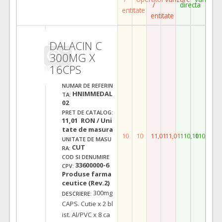
/
directa
entitate
entitate
DALACIN C
300MG X
16CPS
NUMAR DE REFERIN
HNIMMEDAL
TA:
02
PRET DE CATALOG:
11,01 RON / Uni
tate de masura
10
10
11,01
11,01
110,10
110,10
UNITATE DE MASU
CUT
RA:
COD SI DENUMIRE
33600000-6
CPV:
Produse farma
ceutice (Rev.2)
300mg
DESCRIERE:
CAPS. Cutie x 2 bl
ist. Al/PVC x 8 ca