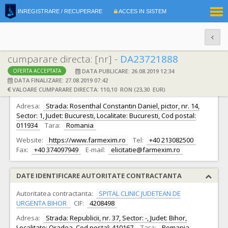
|
INREGISTRARE / RECUPERARE
ACCES IN SISTEM
RO
EN
cumparare directa: [nr] -
DA23721888
DATA PUBLICARE: 26.08.2019 12:34
OFERTA ACCEPTATA
DATE IDENTIFICARE OFERTANT
DATA FINALIZARE: 27.08.2019 07:42
VALOARE CUMPARARE DIRECTA: 110,10 RON (23,30 EUR)
Ofertant:
S.C. FARMEXIM S.A. S.A.
CIF:
335278
Adresa:
Strada: Rosenthal Constantin Daniel, pictor, nr. 14,
Sector: 1, Judet: Bucuresti, Localitate: Bucuresti, Cod postal:
011934
Tara:
Romania
Website:
https://www.farmexim.ro
Tel:
+40 213082500
Fax:
+40 374097949
E-mail:
elicitatie@farmexim.ro
DATE IDENTIFICARE AUTORITATE CONTRACTANTA
Autoritatea contractanta:
SPITAL CLINIC JUDETEAN DE
URGENTA BIHOR
CIF:
4208498
Adresa:
Strada: Republicii, nr. 37, Sector: -, Judet: Bihor,
Localitate: Oradea, Cod postal: 410167
Tara:
Romania