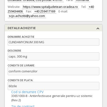
Website:
https://www.spitaljudetean-oradea.ro
Tel:
+40
259434406
Fax:
+40 259417169
E-mail:
scjo.achizitii@yahoo.com
DETALII ACHIZITIE
DENUMIRE ACHIZITIE
CLINDAMYCINUM 300 MG
DESCRIERE
caps. 300 mg
CONDITII DE LIVRARE:
conform comenzilor
CONDITII DE PLATA:
60zile
Cod si denumire CPV
33651000-8 - Antiinfectioase generale pentru uz sistemic
(Rev.2)
Tip de contract