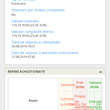
Furnizare
Finantare prin fonduri comunitare
Nu
Valoare estimata
110,10 RON (23,30 EUR)
Valoare cumparare directa
110,10 RON (23,30 EUR)
Data de raspuns a ofertantului
26.08.2019 16:21
Data de raspuns a autoritatii contractante
27.08.2019 07:42
REPERE ACHIZITIONATE
Pret
Valoare
Cantitate
(RON)
(RON)
Propus
Solicitata
Reper
de
Estimata
autoritate
Ofertata
De
De
autoritate
cumparare
/
operator
vanzare
vanzare