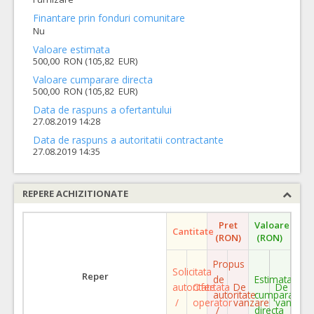
Finantare prin fonduri comunitare
Nu
Valoare estimata
500,00 RON (105,82 EUR)
Valoare cumparare directa
500,00 RON (105,82 EUR)
Data de raspuns a ofertantului
27.08.2019 14:28
Data de raspuns a autoritatii contractante
27.08.2019 14:35
REPERE ACHIZITIONATE
Pret
Valoare
Cantitate
(RON)
(RON)
Propus
Solicitata
Reper
de
Estimata
autoritate
Ofertata
De
De
autoritate
cumparare
/
operator
vanzare
vanzare
/
directa