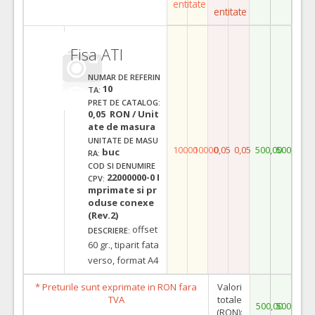
entitate
entitate
Fisa ATI
NUMAR DE REFERIN
10
TA:
PRET DE CATALOG:
0,05 RON / Unit
ate de masura
UNITATE DE MASU
10000
10000
0,05
0,05
500,00
500,00
buc
RA:
COD SI DENUMIRE
22000000-0 I
CPV:
mprimate si pr
oduse conexe
(Rev.2)
offset
DESCRIERE:
60 gr., tiparit fata
verso, format A4
* Preturile sunt exprimate in RON fara
Valori
TVA
totale
500,00
500,00
(RON):