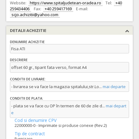
Website:
https://www.spitaljudetean-oradea.ro
Tel:
+40
259434406
Fax:
+40 259417169
E-mail:
scjo.achizitii@yahoo.com
DETALII ACHIZITIE
DENUMIRE ACHIZITIE
Fisa ATI
DESCRIERE
offset 60 gr., tiparit fata verso, format A4
CONDITII DE LIVRARE:
- livrarea se va face la magazia spitalului,str.Lo
...
mai departe
CONDITII DE PLATA:
- plata se va face cu OP în termen de 60 de zile d
...
mai depart
e
Cod si denumire CPV
22000000-0 - Imprimate si produse conexe (Rev.2)
Tip de contract
Furnizare