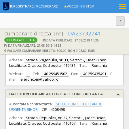
|
INREGISTRARE / RECUPERARE
ACCES IN SISTEM
RO
EN
cumparare directa: [nr] -
DA23732741
DATA PUBLICARE: 27.08.2019 14:26
OFERTA ACCEPTATA
DATE IDENTIFICARE OFERTANT
DATA FINALIZARE: 27.08.2019 14:35
VALOARE CUMPARARE DIRECTA: 500,00 RON (105,82 EUR)
Ofertant:
S.C. ELERON COM S.R.L.
CIF:
5590336
Adresa:
Strada: Vagonului, nr. 11, Sector: -, Judet: Bihor,
Localitate: Oradea, Cod postal: 410431
Tara:
Romania
Website:
-
Tel:
+40 259451502
Fax:
+40 259435491
E-
mail:
eleroncom@yahoo.ro
DATE IDENTIFICARE AUTORITATE CONTRACTANTA
Autoritatea contractanta:
SPITAL CLINIC JUDETEAN DE
URGENTA BIHOR
CIF:
4208498
Adresa:
Strada: Republicii, nr. 37, Sector: -, Judet: Bihor,
Localitate: Oradea, Cod postal: 410167
Tara:
Romania