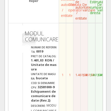
Reper
de
Estimata
autoritate
Ofertata
De
De
autoritate
cumparare
/
operator
vanzare
vanzare
/
directa
entitate
entitate
MODUL
COMUNICARE
NUMAR DE REFERIN
0019
TA:
PRET DE CATALOG:
1.461,03 RON /
Unitate de mas
ura
UNITATE DE MASU
1
1
1.461,03
1.461,03
1.461,03
1.461,03
bucata
RA:
COD SI DENUMIRE
32581000-9
CPV:
Echipament de
comunicare de
date (Rev.2)
MODU
DESCRIERE:
L COIMUNICARE E