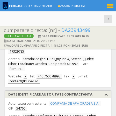
|
INREGISTRARE / RECUPERARE
ACCES IN SISTEM
RO
EN
cumparare directa: [nr] -
DA23943499
DATA PUBLICARE: 25.09.2019 10:29
OFERTA ACCEPTATA
DATE IDENTIFICARE OFERTANT
DATA FINALIZARE: 25.09.2019 11:52
VALOARE CUMPARARE DIRECTA: 1.461,03 RON (307,68 EUR)
Ofertant:
S.C. SC LUTECH EXPERT SRL S.R.L.
CIF:
17329785
Adresa:
Strada: Anghel I. Saligny, nr. 4, Sector: -, Judet:
Bihor, Localitate: Oradea, Cod postal: 410597
Tara:
Romania
Website:
-
Tel:
+40 760678998
Fax:
-
E-mail:
contact@kluner.ro
DATE IDENTIFICARE AUTORITATE CONTRACTANTA
Autoritatea contractanta:
COMPANIA DE APA ORADEA S.A.
CIF:
54760
Adresa:
Strada: Zamfirescu Duiliu, nr. 3, Sector: -, Judet: