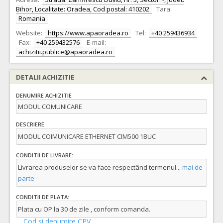
Bihor, Localitate: Oradea, Cod postal: 410202
Tara:
Romania
Website:
https://www.apaoradea.ro
Tel:
+40 259436934
Fax:
+40 259432576
E-mail:
achizitii.publice@apaoradea.ro
DETALII ACHIZITIE
DENUMIRE ACHIZITIE
MODUL COMUNICARE
DESCRIERE
MODUL COIMUNICARE ETHERNET CIM500 1BUC
CONDITII DE LIVRARE:
Livrarea produselor se va face respectând termenul
...
mai de
parte
CONDITII DE PLATA:
Plata cu OP la 30 de zile , conform comanda.
Cod si denumire CPV