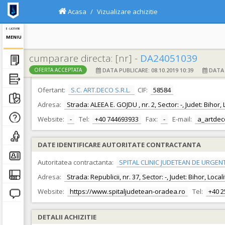
Acasa
Vizualizare achizitie
E - LICITATIE
MENIU
cumparare directa: [nr] -
DA24051039
DATA PUBLICARE: 08.10.2019 10:39
DATA F
OFERTA ACCEPTATA
DATE IDENTIFICARE OFERTANT
Ofertant:
S.C. ART.DECO S.R.L.
CIF:
58584
Adresa:
Strada: ALEEA E. GOJDU , nr. 2, Sector: -, Judet: Bihor
Website:
-
Tel:
+40 744693933
Fax:
-
E-mail:
a_artde
DATE IDENTIFICARE AUTORITATE CONTRACTANTA
Autoritatea contractanta:
SPITAL CLINIC JUDETEAN DE URGEN
Adresa:
Strada: Republicii, nr. 37, Sector: -, Judet: Bihor, Loc
Website:
https://www.spitaljudetean-oradea.ro
Tel:
+40 
DETALII ACHIZITIE