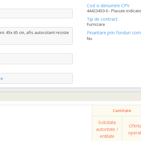
Cod si denumire CPV
44423450-0 - Placute indicato
Tip de contract
Furnizare
: 45x 65 cm, afis autocolant reziste
Finantare prin fonduri com
Nu
te
Cantitate
Solicitata
Ofert
autoritate /
opera
entitate