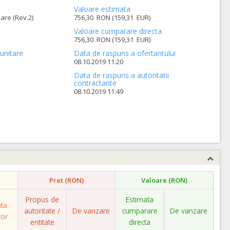
Valoare estimata
are (Rev.2)
756,30 RON (159,31 EUR)
Valoare cumparare directa
756,30 RON (159,31 EUR)
unitare
Data de raspuns a ofertantului
08.10.2019 11:20
Data de raspuns a autoritatii
contractante
08.10.2019 11:49
Pret (RON)
Valoare (RON)
Propus de
Estimata
ata
autoritate /
De vanzare
cumparare
De vanzare
tor
entitate
directa