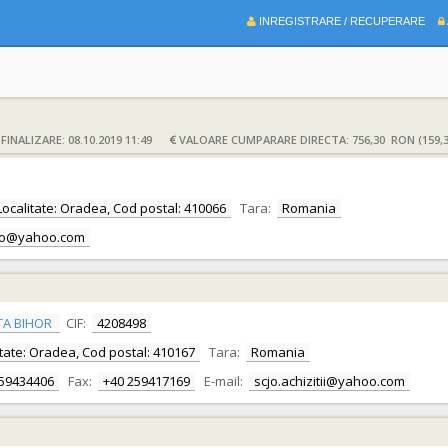
INREGISTRARE / RECUPERARE
INALIZARE: 08.10.2019 11:49
VALOARE CUMPARARE DIRECTA: 756,30 RON (159,
, Localitate: Oradea, Cod postal: 410066
Tara:
Romania
co@yahoo.com
TA BIHOR
CIF:
4208498
alitate: Oradea, Cod postal: 410167
Tara:
Romania
259434406
Fax:
+40 259417169
E-mail:
scjo.achizitii@yahoo.com